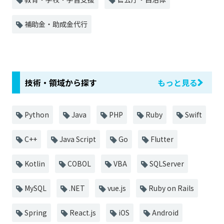
補助金・助成金代行
技術・領域から探す
もっと見る
Python
Java
PHP
Ruby
Swift
C++
Java Script
Go
Flutter
Kotlin
COBOL
VBA
SQLServer
MySQL
.NET
vue.js
Ruby on Rails
Spring
React.js
iOS
Android