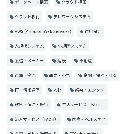
データベース構築
クラウド構築
クラウド移行
テレワークシステム
AWS (Amazon Web Services)
運用保守
大規模システム
小規模システム
製造・メーカー
建設
不動産
運輸・物流
卸売・小売
金融・保険・証券
IT・情報通信
人材
娯楽・エンタメ
飲食・宿泊・旅行
生活サービス（BtoC）
法人サービス（BtoB）
医療・ヘルスケア
教育・学校・学習支援
官公庁・自治体