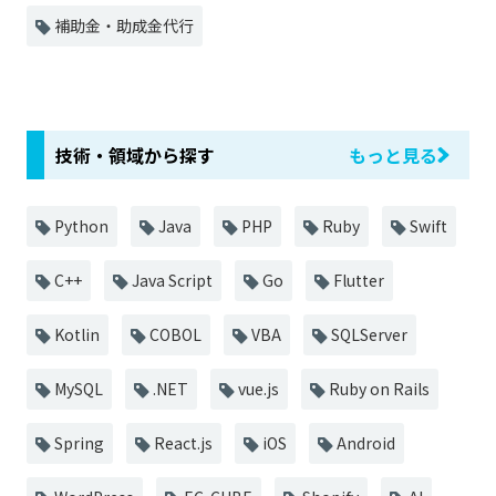
補助金・助成金代行
技術・領域から探す
もっと見る
Python
Java
PHP
Ruby
Swift
C++
Java Script
Go
Flutter
Kotlin
COBOL
VBA
SQLServer
MySQL
.NET
vue.js
Ruby on Rails
Spring
React.js
iOS
Android