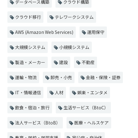
データベース構築
クラウド構築
クラウド移行
テレワークシステム
AWS (Amazon Web Services)
運用保守
大規模システム
小規模システム
製造・メーカー
建設
不動産
運輸・物流
卸売・小売
金融・保険・証券
IT・情報通信
人材
娯楽・エンタメ
飲食・宿泊・旅行
生活サービス（BtoC）
法人サービス（BtoB）
医療・ヘルスケア
教育・学校・学習支援
官公庁・自治体