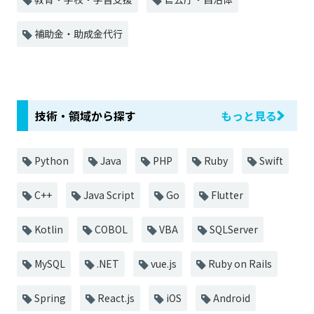
補助金・助成金代行
技術・領域から探す
もっと見る
Python
Java
PHP
Ruby
Swift
C++
Java Script
Go
Flutter
Kotlin
COBOL
VBA
SQLServer
MySQL
.NET
vue.js
Ruby on Rails
Spring
React.js
iOS
Android