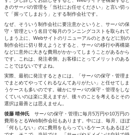
す。少し詳しくお話しをすると、Webサイトを構築すると
きのサーバの管理を「当社にお任せください」と言い切っ
て「握ってしまおう」とする制作会社です。
なぜ、そういう制作会社に要注意かというと、サーバの保
守・管理という名目で毎月のランニングコストを取られて
しまう上に、Webサイトのリニューアルのときなどに別の
制作会社に切り替えようとすると、サーバの移行や再構築
などに意外に大きな費用がかかってしまうことがあるから
です。これは、発注者側、お客様にとってメリットのある
ことではないですよね。
実際、最初に発注するときには、「サーバの保守・管理ま
でまとめてやってくれるなんてありがたい」と任せてしま
うケースも多いのです。確かにサーバの保守・管理をしな
くていいのは楽に見えますが、後々のことを考えるとその
選択は最善とは思えません。
後藤 晴伸氏
サーバの保守・管理に毎月5万円や10万円の
費用をとるWeb制作会社もあります。中には、毎月、ほぼ
「何もしない」のに費用をもらっているケースもあるほど
です。そこで、当社では、「サーバやドメインは自社で持