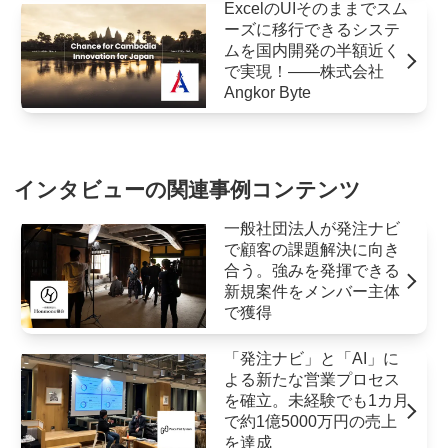
ExcelのUIそのままでスム
ーズに移行できるシステ
ムを国内開発の半額近く
で実現！――株式会社
Angkor Byte
インタビューの関連事例コンテンツ
一般社団法人が発注ナビ
で顧客の課題解決に向き
合う。強みを発揮できる
新規案件をメンバー主体
で獲得
「発注ナビ」と「AI」に
よる新たな営業プロセス
を確立。未経験でも1カ月
で約1億5000万円の売上
を達成