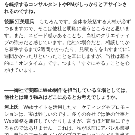
を統括するコンサルタントやPMがしっかりとアサインさ
れるのですね。
後藤 江美理氏
もちろんです。全体を統括する人材が必ず
つきますので、そこは他社と明確に違うところだと思いま
す。また、スピード感があることも、当社のクリエイティ
ブの強みだと感じています。他社の場合だと、相談してか
ら着手するまで2週間かかったり、見積もりを出すまでに1
週間かかったりといったことを耳にしますが、当社は基本
的に「オンタイム」です。つまり「すぐにやる」ことを心
がけています。
――御社で実際にWeb制作を担当している立場としては、
他社とは違う強みはどこにあるとお考えでしょうか。
河上氏
Webサイトを活用したマーケティングやプロモ－
ションは、実は難しいのです。多くの会社では他の仕事と
Web業務を兼任していたりしますが、言うほど簡単にでき
るものではありません。これは、私が以前にアパレル業界
で、自社のマーケティングやプロモーションなどを担当す