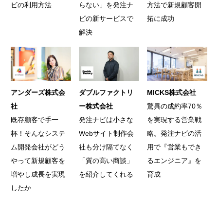
ビの利用方法
らない」を発注ナ
方法で新規顧客開
ビの新サービスで
拓に成功
解決
アンダーズ株式会
ダブルファクトリ
MICKS株式会社
社
ー株式会社
驚異の成約率70％
既存顧客で手一
発注ナビは小さな
を実現する営業戦
杯！そんなシステ
Webサイト制作会
略。発注ナビの活
ム開発会社がどう
社も分け隔てなく
用で『営業もでき
やって新規顧客を
「質の高い商談」
るエンジニア』を
増やし成長を実現
を紹介してくれる
育成
したか