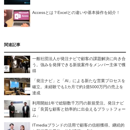
Accessとは？Excelとの違いや基本操作を紹介！
関連記事
一般社団法人が発注ナビで顧客の課題解決に向き合
う。強みを発揮できる新規案件をメンバー主体で獲
得
「発注ナビ」と「AI」による新たな営業プロセスを
確立。未経験でも1カ月で約1億5000万円の売上を
達成
利用開始1年で総額数千万円の新規受注。発注ナビ
は「良質な顧客と効率的に出会えるプラットフォー
ム」
ITmediaブランドの活用で顧客の信頼獲得。継続的