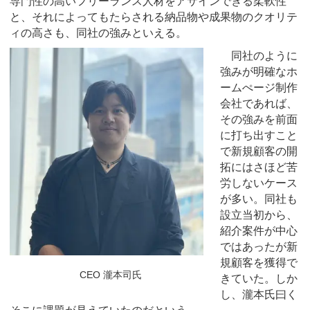
専門性の高いフリーランス人材をアサインできる柔軟性
と、それによってもたらされる納品物や成果物のクオリテ
ィの高さも、同社の強みといえる。
同社のように
強みが明確なホ
ームぺージ制作
会社であれば、
その強みを前面
に打ち出すこと
で新規顧客の開
拓にはさほど苦
労しないケース
が多い。同社も
設立当初から、
紹介案件が中心
ではあったが新
規顧客を獲得で
CEO 瀧本司氏
きていた。しか
し、瀧本氏曰く