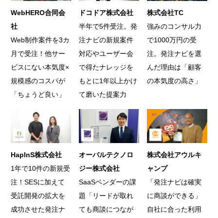
WebHERO合同会
ドコドア株式会社
株式会社TC
社
半年で5件受注。発
強みのコンサル力
Web制作案件を3カ
注ナビの新規案件
で1000万円の受
月で受注！他サー
対応やユーザー会
注。発注ナビを選
ビスにない本気度×
で得たナレッジを
んだ理由は「顧客
規模感のコスパが
もとに1年以上かけ
の本気度の高さ」
「ちょうど良い」
て磨いた提案力
HapInS株式会社
オーバルテクノロ
株式会社アウルキ
1年で10件の新規受
ジー株式会社
ャンプ
注！SESに加えて
SaaSベンダーの課
「発注ナビは確実
受託開発の拡大を
題「リードが取れ
に商談ができる」
成功させた発注ナ
ても商談につなが
自社に合った利用