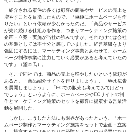
そこに課題が見えていたのだという。
紹介される案件の多くは顧客の商品やサービスの売上を
増やすことを目指したもので、『単純にホームページを作
りたい』という依頼が少なかったのだ。「商品やサービス
が売れ続ける仕組みを作る、つまりマーケティング施策の
企画・立案・実施が当社の強みですが、それだけでは会社
の基盤としては不十分と感じていました。経営基盤をより
強固にするには、マーケティング事業とあわせて、ホーム
ページ制作事業に注力していく必要があると考えていたの
です」（瀧本氏）。
そこで同社では、商品の売上を増やしたいという依頼が
あると、「商品紹介サイトを作りましょう」、「Web広告
を展開しましょう」、「ECでの販売も考えてみてはどう
でしょう」というように、ホームぺージやECサイトの制
作とマーケティング施策のセットを顧客に提案する営業活
動を展開した。
しかし、こうした方法にも限界があったという。「ホー
ムぺージ制作とマーケティング施策をセットで企画・立案
し、提案するにはそれなりの経験とノウハウが必要になり