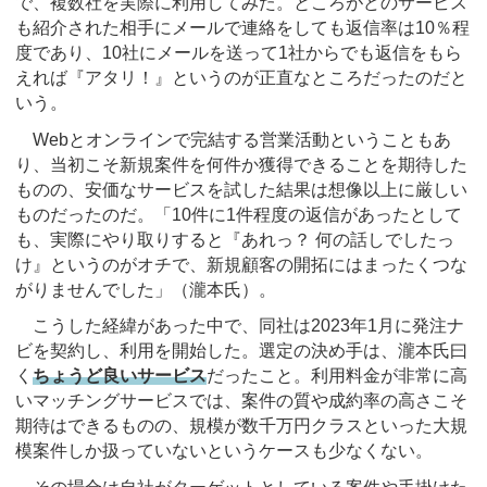
で、複数社を実際に利用してみた。ところがどのサービス
も紹介された相手にメールで連絡をしても返信率は10％程
度であり、10社にメールを送って1社からでも返信をもら
えれば『アタリ！』というのが正直なところだったのだと
いう。
Webとオンラインで完結する営業活動ということもあ
り、当初こそ新規案件を何件か獲得できることを期待した
ものの、安価なサービスを試した結果は想像以上に厳しい
ものだったのだ。「10件に1件程度の返信があったとして
も、実際にやり取りすると『あれっ？ 何の話しでしたっ
け』というのがオチで、新規顧客の開拓にはまったくつな
がりませんでした」（瀧本氏）。
こうした経緯があった中で、同社は2023年1月に発注ナ
ビを契約し、利用を開始した。選定の決め手は、瀧本氏曰
く
ちょうど良いサービス
だったこと。利用料金が非常に高
いマッチングサービスでは、案件の質や成約率の高さこそ
期待はできるものの、規模が数千万円クラスといった大規
模案件しか扱っていないというケースも少なくない。