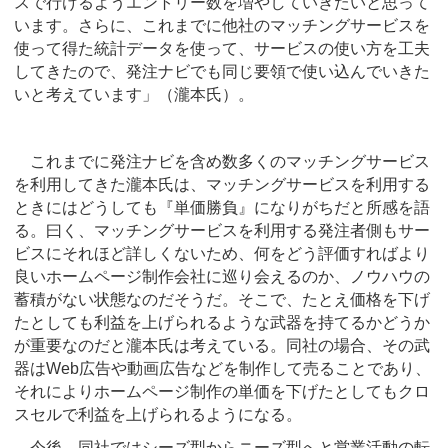
スで行けるようエントリー数を増やしていきたいと思って
います。さらに、これまでに他社のマッチングサービスを
使って得た統計データを使って、サービスの使い方を工夫
してきたので、発注ナビでも同じ要領で使い込んでいきた
いと考えています」（瀧本氏）。
これまでに発注ナビを含め数多くのマッチングサービス
を利用してきた瀧本氏は、マッチングサービスを利用する
ときにはどうしても『単価勝負』になりがちだと所感を語
る。曰く、マッチングサービスを利用する発注者側もサー
ビスにそれほど詳しくないため、何をどう評価すればより
良いホームページ制作会社に巡り会えるのか、ノウハウの
蓄積がない状態なのだそうだ。そこで、たとえ価格を下げ
たとしても利益を上げられるような武器を持てるかどうか
が重要なのだと瀧本氏は考えている。同社の場合、その武
器はWeb広告や動画広告などを制作して売ることであり、
それによりホームページ制作の単価を下げたとしてもクロ
スセルで利益を上げられるようになる。
今後、同社ではシーズ型からニーズ型へと営業活動の転