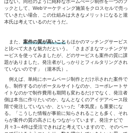
はない。同社のように純粋なホームぺージ制作を一つのフ
ックとして、Webマーケティング施策をクロスセルで売っ
ていきたい場合、この仕組みは大きなメリットになると瀧
本氏は考えているのだそうだ。
また、
案件の質が高いこと
もほかのマッチングサービス
と比べて大きな魅力だという。「さまざまなマッチングサ
ービスを使ってみましたが、どのサービスも案件の質に課
題がありました。発注者がしっかりとフィルタリングされ
ていないのです」（瀧本氏）。
例えば、単純にホームページ制作とだけ示された案件で
も、制作するのがポータルサイトなのか、コーポレートサ
イトなのかで制作費用も期間も変わるだけでなく、発注者
側は本当に作りたいのか、なんとなくのアイデアベース段
階で発注していないか、といった『本気度』も重要にな
る。「こうした情報が事前に知らされることも多く、それ
らが案件の質の高さにもつながっています。発注ナビで
月々3～4件は受注できればと考えていますので、そのペー