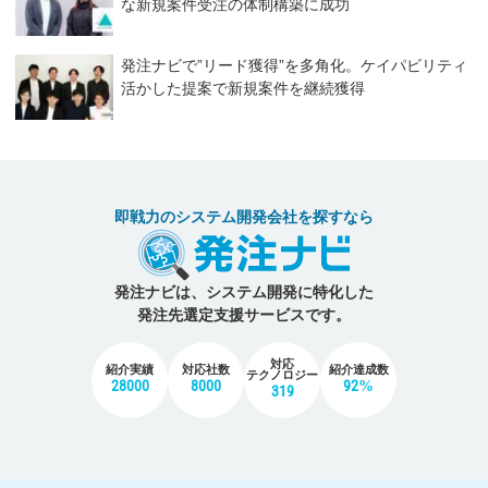
な新規案件受注の体制構築に成功
発注ナビで”リード獲得”を多角化。ケイパビリティ
活かした提案で新規案件を継続獲得
即戦力のシステム開発会社を探すなら
発注ナビは、システム開発に特化した
発注先選定支援サービスです。
対応
紹介実績
対応社数
紹介達成数
テクノロジー
28000
8000
92%
319