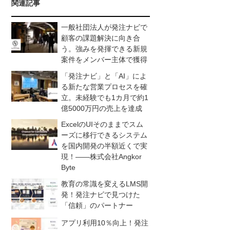
関連記事
一般社団法人が発注ナビで
顧客の課題解決に向き合
う。強みを発揮できる新規
案件をメンバー主体で獲得
「発注ナビ」と「AI」によ
る新たな営業プロセスを確
立。未経験でも1カ月で約1
億5000万円の売上を達成
ExcelのUIそのままでスム
ーズに移行できるシステム
を国内開発の半額近くで実
現！――株式会社Angkor
Byte
教育の常識を変えるLMS開
発！発注ナビで見つけた
「信頼」のパートナー
アプリ利用10％向上！発注