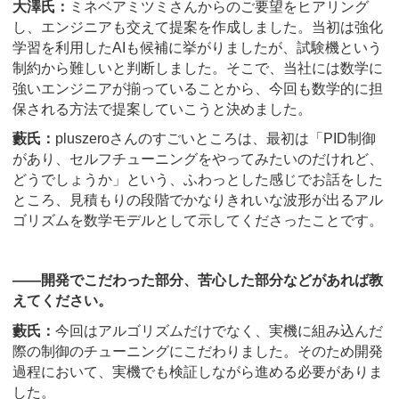
大澤氏：
ミネベアミツミさんからのご要望をヒアリング
し、エンジニアも交えて提案を作成しました。当初は強化
学習を利用したAIも候補に挙がりましたが、試験機という
制約から難しいと判断しました。そこで、当社には数学に
強いエンジニアが揃っていることから、今回も数学的に担
保される方法で提案していこうと決めました。
藪氏：
pluszeroさんのすごいところは、最初は「PID制御
があり、セルフチューニングをやってみたいのだけれど、
どうでしょうか」という、ふわっとした感じでお話をした
ところ、見積もりの段階でかなりきれいな波形が出るアル
ゴリズムを数学モデルとして示してくださったことです。
――開発でこだわった部分、苦心した部分などがあれば教
えてください。
藪氏：
今回はアルゴリズムだけでなく、実機に組み込んだ
際の制御のチューニングにこだわりました。そのため開発
過程において、実機でも検証しながら進める必要がありま
した。