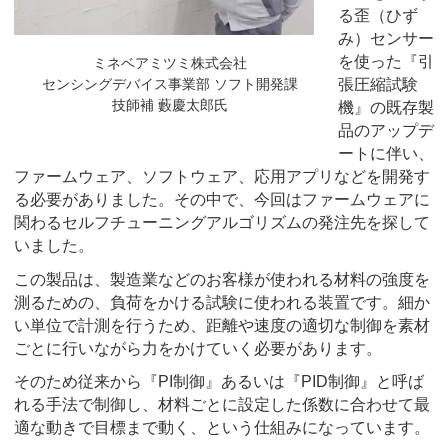
る歪（ひず
み）センサー
を使った『引
ミネベアミツミ株式会社
センシングデバイス事業部 ソフト開発課
張圧縮試験
技師補 藪慶太郎氏
機』の既存製
品のアップデ
ートに伴い、
ファームウェア、ソフトウェア、応用アプリなどを開発す
る必要がありました。その中で、今回はファームウェアに
関わるセルフチューニングアルゴリズムの発注先を探して
いました。
この製品は、製造業などのお客様が使われる材料の強度を
測るための、負荷をかける試験に使われる装置です。細か
い単位で計測を行うため、距離や速度の適切な制御を素材
ごとに行いながら力をかけていく必要があります。
そのため従来から『PI制御』あるいは『PID制御』と呼ば
れる手法で制御し、材料ごとに設定した係数に合わせて最
適な動きで目標まで動く、という仕組みになっています。