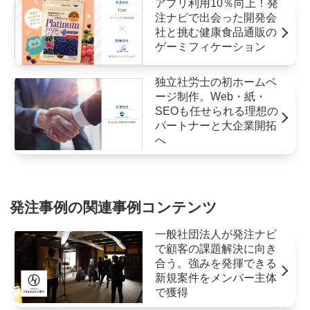
アプリ利用10％向上！発
注ナビで出会った開発会
社と挑む健康食品通販の
ゲーミフィケーション
独立社労士の初ホームペ
ージ制作。Web・紙・
SEOも任せられる理想の
パートナーと大企業開拓
へ
発注事例の関連事例コンテンツ
一般社団法人が発注ナビ
で顧客の課題解決に向き
合う。強みを発揮できる
新規案件をメンバー主体
で獲得