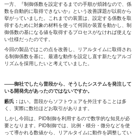
一方、『制御係数を設定するまでの手順が煩雑なので、係
数を自動的に取得できないか』という改善課題が以前から
挙がっていました。これまでの装置は、設定する係数を取
得するために対象の材料を使って何回か装置を動かし、制
御係数の基になる値を取得するプロセスがなければ使えな
い仕様だったのです。
今回の製品ではこの点を改善し、リアルタイムに取得され
る制御係数を基に、最適な動作を設定し直す新たなアルゴ
リズムを採用したいと考えていました。
――御社でしたら普段から、そうしたシステムを発注して
いる開発先があったのではないですか。
藪氏：
はい。普段からソフトウェアを外注することは多
く、実際に数社ほどお取引があります。
しかし今回は、PID制御を利用するので数学的な知見が必
要となります。PID制御では、比例・積分・微分などを使
って導かれる数値から、リアルタイムに動作を調整してい