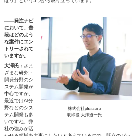
ぼう』という3つから成り立っています。
――発注ナビ
において、普
段はどのよう
な案件にエン
トリーされて
いますか。
大澤氏：
さま
ざまな研究・
開発分野のシ
ステム開発が
中心ですが、
最近ではAI分
野などのシス
株式会社pluszero
テム開発も多
取締役 大澤遼一氏
いですね。弊
社の強みが活
かせる領域を大事にしたいと考えているので、既存のパッ