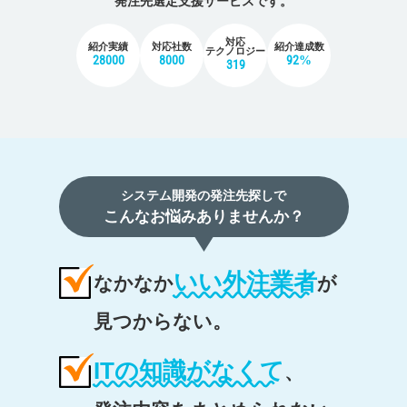
発注先選定支援サービスです。
対応
紹介実績
対応社数
紹介達成数
テクノロジー
28000
8000
92%
319
システム開発の発注先探しで
こんなお悩みありませんか？
いい外注業者
なかなか
が
見つからない。
ITの知識がなくて
、