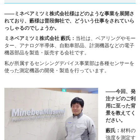
――ミネベアミツミ株式会社様はどのような事業を展開さ
れており、藪様は普段御社で、どういう仕事をされていら
っしゃるのでしょうか。
ミネベアミツミ株式会社 藪氏：
当社は、ベアリングやモー
ター、アナログ半導体、自動車部品、計測機器などの電子
機器部品を製造・販売する会社です。
私が所属するセンシングデバイス事業部は各種センサーを
使った測定機器の開発・製造を行っています。
――今回、発
注ナビのご利
用に至った背
景を教えてく
ださい。
藪氏：
材料の
強度を測定す