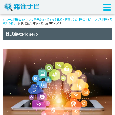
システム開発会社やアプリ開発会社を探すなら比較・見積もりの【発注ナビ】
›
アプリ開発
›
実
績から探す
›
食事、遊び、宿泊体験共有SNSアプリ
株式会社Pionero