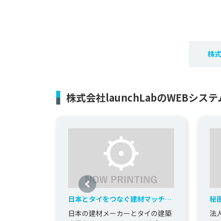
株式
株式会社launchLabのWEBシ
日本とタイをつなぐ建材マッチン
秘
グプラットフォームの新規開発
ャ
日本の建材メーカーとタイの建築
法