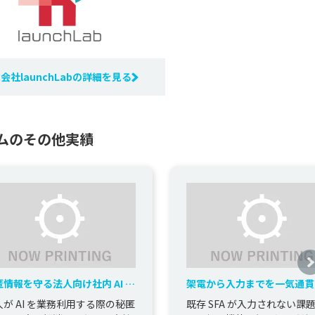
会社launchLabの詳細を見る
ステムのその他実績
匿情報を守る法人向け社内 AI チ
架電から入力までを一気通貫
ットの新規開発
た架電一体型 SFA の新規開
人が AI を業務利用する際の秘匿
既存 SFA が入力されない課