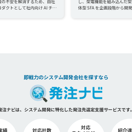
報の不安を解消するため、自社
し、架電機能を組み込んだ架
ロダクトとして社内向け AI チャ
体型 SFA を企画段階から開
トを企画・開発しました。 秘匿
した。 架電〜文字起こし・
の自動マスキン...
入力までを一気通貫...
即戦力のシステム開発会社を探すなら
発注ナビは、システム開発に特化した
発注先選定支援サービスです
対応
実績
対応社数
紹介達