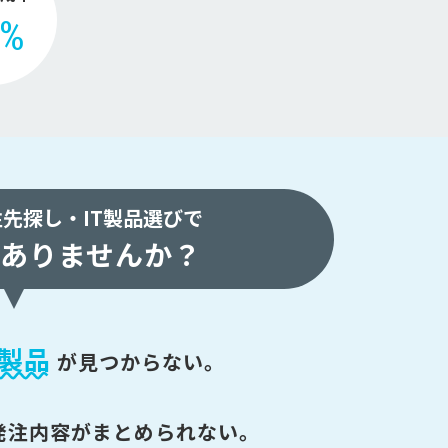
2%
注先探し・
IT製品選びで
ありませんか？
製品
が
見つからない。
発注内容がまとめられない。