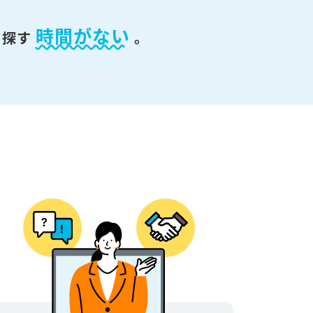
時間がない
を探す
。