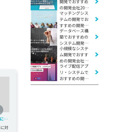
開発でおすすめ
の開発会社20社
マッチングシス
【2026年版】
テムの開発でお
すすめの開発会
データベース構
社16社【2026年
築でおすすめの
版】
システム開発会
小規模なシステ
社11社【2026年
ム開発でおすす
版】
めの開発会社16
ライブ配信アプ
社【2026年版】
リ・システムで
おすすめの開発
会社10社【2026
年版】
にし
発
題に対