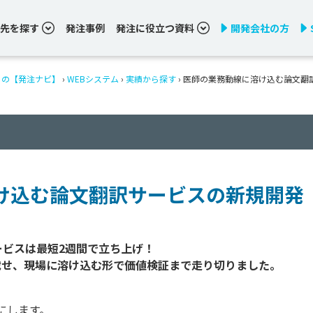
先を探す
発注事例
発注に役立つ資料
開発会社の方
りの【発注ナビ】
›
WEBシステム
›
実績から探す
›
医師の業務動線に溶け込む論文翻
け込む論文翻訳サービスの新規開発
ビスは最短2週間で立ち上げ！

にします。