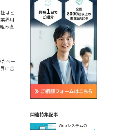
当社はヒ
は業界用
を組み直
いたペー
業界に合
関連特集記事
Webシステムの