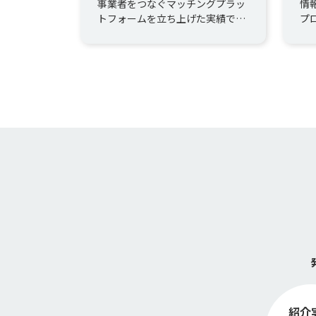
事業者をつなぐマッチングプラッ
情
トフォームを立ち上げた実績で
プ
す。 4ヶ月で MVP をリリースし、
ッ
立ち上げから3年、運用保守...
情報
紹介