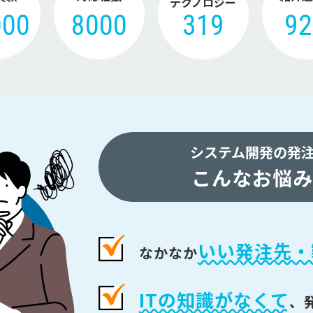
テクノロジー
000
8000
319
9
システム開発の発
こんなお悩み
いい発注先・
なかなか
ITの知識がなくて
、