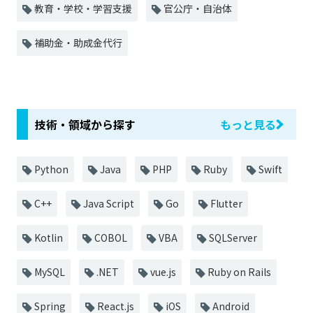
教育・学校・学習支援
官公庁・自治体
補助金・助成金代行
技術・領域から探す
もっと見る
Python
Java
PHP
Ruby
Swift
C++
Java Script
Go
Flutter
Kotlin
COBOL
VBA
SQLServer
MySQL
.NET
vue.js
Ruby on Rails
Spring
React.js
iOS
Android