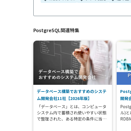
PostgreSQL関連特集
データベース構築でおすすめのシステ
Pos
ム開発会社11社【2026年版】
開発会
「データベース」とは、コンピュータ
Pos
システム内で蓄積され使いやすい状態
ル)
で整理された、ある特定の条件に当て
RD
はまる情報（データ）の集合体を指し
ばれ