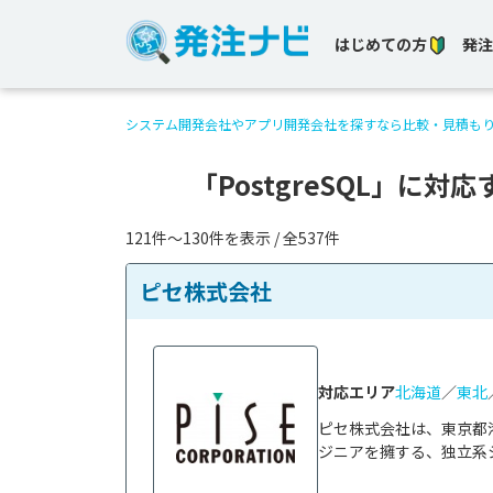
はじめての方
発注
システム開発会社やアプリ開発会社を探すなら比較・見積も
「PostgreSQL」に
121件〜130件を表示 / 全537件
ピセ株式会社
対応エリア
北海道
／
東北
ピセ株式会社は、東京都
ジニアを擁する、独立系シ