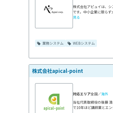
株式会社アピュイは、シ
です。中小企業に限らず大
見る
業務システム
WEBシステム
株式会社apical-point
対応エリア
全国／
海外
当社代表取締役の後藤 
で10年ほど講師業とエン