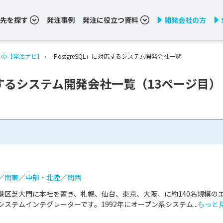
先を探す
発注事例
発注に役立つ資料
開発会社の方
りの【発注ナビ】
›
「PostgreSQL」に対応するシステム開発会社一覧
対応するシステム開発会社一覧（13ページ目）
／
関東
／
中部・北陸
／
関西
港区芝大門に本社を置き、札幌、仙台、東京、大阪、に約140名規模の
ステムインテグレーターです。1992年にオープン系システム...
もっと