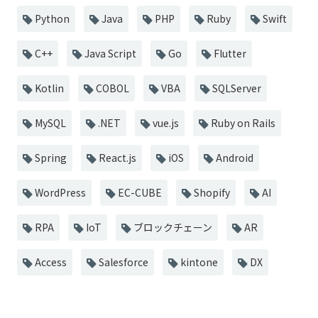
Python
Java
PHP
Ruby
Swift
C++
Java Script
Go
Flutter
Kotlin
COBOL
VBA
SQLServer
MySQL
.NET
vue.js
Ruby on Rails
Spring
React.js
iOS
Android
WordPress
EC-CUBE
Shopify
AI
RPA
IoT
ブロックチェーン
AR
Access
Salesforce
kintone
DX