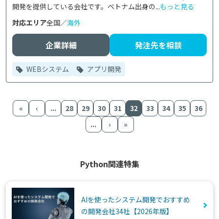
開発を提供している会社です。ベトナム出身の...
もっと見る
対応エリア
全国／
海外
企業詳細
発注先を相談
WEBシステム
アプリ開発
«
‹
...
28
29
30
31
32
33
34
35
36
...
›
»
Python関連特集
AIを使ったシステム開発でおすすめ
の開発会社34社【2026年版】