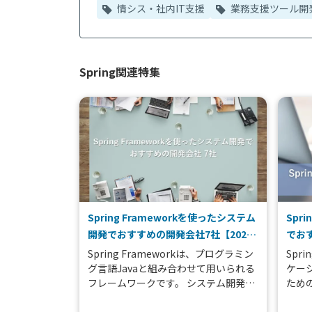
情シス・社内IT支援
業務支援ツール開
Spring関連特集
Spring Frameworkを使ったシステム
Spr
開発でおすすめの開発会社7社【2026
でおす
年版】
版】
Spring Frameworkは、プログラミン
Spr
グ言語Javaと組み合わせて用いられる
ケー
フレームワークです。 システム開発時
ための
は、フレームワークを適切に使うこと
Fra