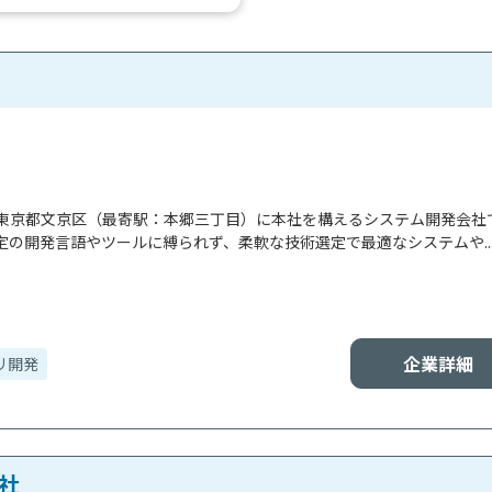
雑な設定や環境構築を最小限...
東京都文京区（最寄駅：本郷三丁目）に本社を構えるシステム開発会社
の開発言語やツールに縛られず、柔軟な技術選定で最適なシステムや..
企業詳細
リ開発
社