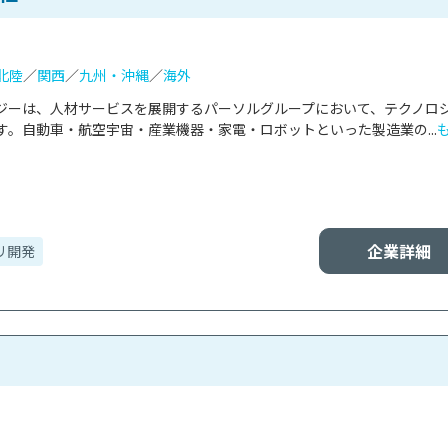
北陸
／
関西
／
九州・沖縄
／
海外
ジーは、人材サービスを展開するパーソルグループにおいて、テクノロ
。自動車・航空宇宙・産業機器・家電・ロボットといった製造業の...
企業詳細
リ開発