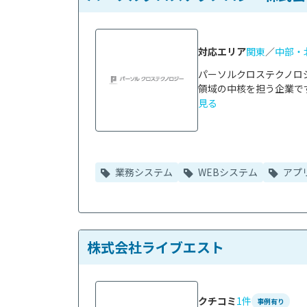
対応エリア
関東
／
中部・
パーソルクロステクノロ
領域の中核を担う企業です
見る
業務システム
WEBシステム
アプ
株式会社ライブエスト
クチコミ
1件
事例有り