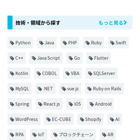
技術・領域から探す
もっと見る
Python
Java
PHP
Ruby
Swift
C++
Java Script
Go
Flutter
Kotlin
COBOL
VBA
SQLServer
MySQL
.NET
vue.js
Ruby on Rails
Spring
React.js
iOS
Android
WordPress
EC-CUBE
Shopify
AI
RPA
IoT
ブロックチェーン
AR