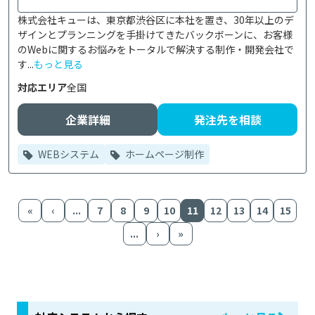
株式会社キューは、東京都渋谷区に本社を置き、30年以上のデ
ザインとプランニングを手掛けてきたバックボーンに、お客様
のWebに関するお悩みをトータルで解決する制作・開発会社で
す...
もっと見る
対応エリア
全国
企業詳細
発注先を相談
WEBシステム
ホームページ制作
«
‹
...
7
8
9
10
11
12
13
14
15
...
›
»