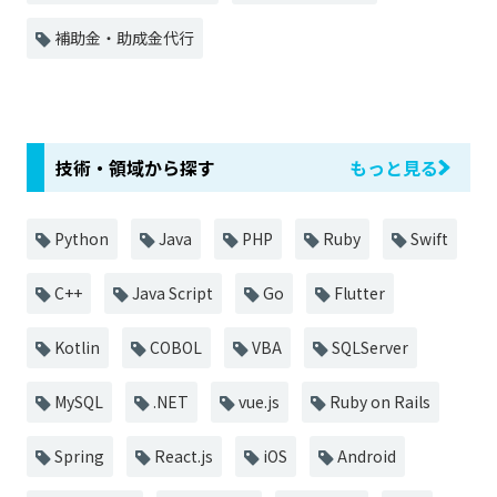
補助金・助成金代行
技術・領域から探す
もっと見る
Python
Java
PHP
Ruby
Swift
C++
Java Script
Go
Flutter
Kotlin
COBOL
VBA
SQLServer
MySQL
.NET
vue.js
Ruby on Rails
Spring
React.js
iOS
Android