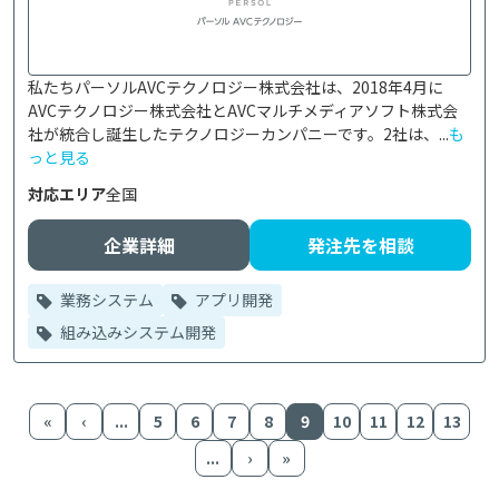
私たちパーソルAVCテクノロジー株式会社は、2018年4月に
AVCテクノロジー株式会社とAVCマルチメディアソフト株式会
社が統合し誕生したテクノロジーカンパニーです。2社は、...
も
っと見る
対応エリア
全国
企業詳細
発注先を相談
業務システム
アプリ開発
組み込みシステム開発
«
‹
...
5
6
7
8
9
10
11
12
13
...
›
»