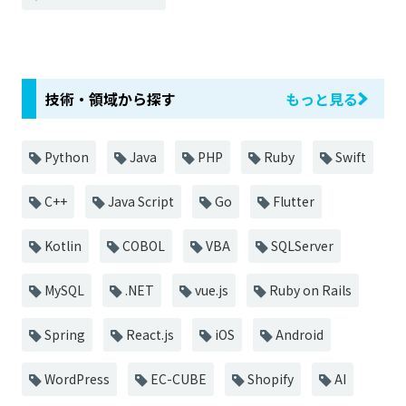
技術・領域から探す
もっと見る
Python
Java
PHP
Ruby
Swift
C++
Java Script
Go
Flutter
Kotlin
COBOL
VBA
SQLServer
MySQL
.NET
vue.js
Ruby on Rails
Spring
React.js
iOS
Android
WordPress
EC-CUBE
Shopify
AI