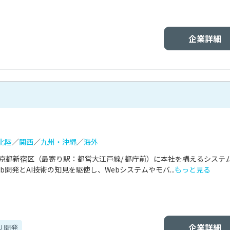
企業詳細
北陸
／
関西
／
九州・沖縄
／
海外
、東京都新宿区（最寄り駅：都営大江戸線/ 都庁前）に本社を構えるシステ
開発とAI技術の知見を駆使し、Webシステムやモバ...
もっと見る
企業詳細
リ開発