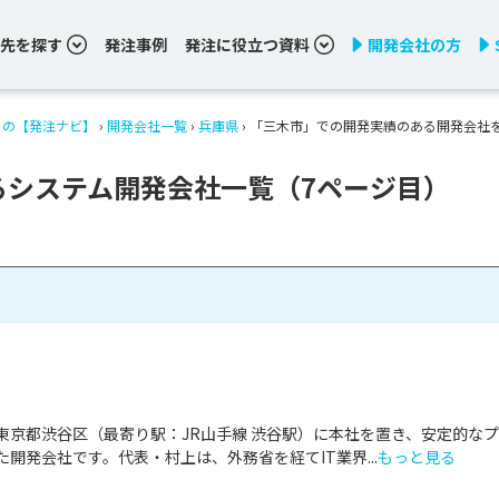
先を探す
発注事例
発注に役立つ資料
開発会社の方
りの【発注ナビ】
›
開発会社一覧
›
兵庫県
›
「三木市」での開発実績のある開発会社
るシステム開発会社一覧（7ページ目）
tは、東京都渋谷区（最寄り駅：JR山手線 渋谷駅）に本社を置き、安定的な
開発会社です。代表・村上は、外務省を経てIT業界...
もっと見る