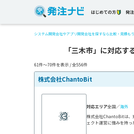
はじめての方
発注
システム開発会社やアプリ開発会社を探すなら比較・見積も
「三木市」に対応す
61件〜70件を表示 / 全556件
株式会社ChantoBit
対応エリア
全国／
海外
株式会社ChantoBi
ェクト運営に強みを持った