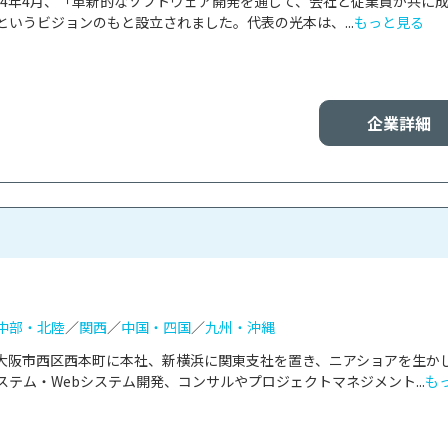
、2024年4月、「革新的なソフトウェア開発を通じて、会社と従業員が共に
いうビジョンのもと設立されました。代表の光本は、...
もっと見る
企業詳細
中部・北陸
／
関西
／
中国・四国
／
九州・沖縄
大阪市西区西本町に本社、新横浜に関東支社を置き、ニアショアを生か
テム・Webシステム開発、コンサルやプロジェクトマネジメント...
も