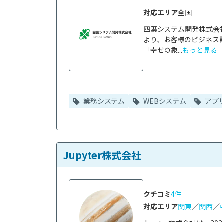
対応エリア
全国
四葉システム開発株式会
より、お客様のビジネス
「幸せの象...
もっと見る
業務システム
WEBシステム
アプ
Jupyter株式会社
クチコミ
4件
対応エリア
関東
／
関西
／