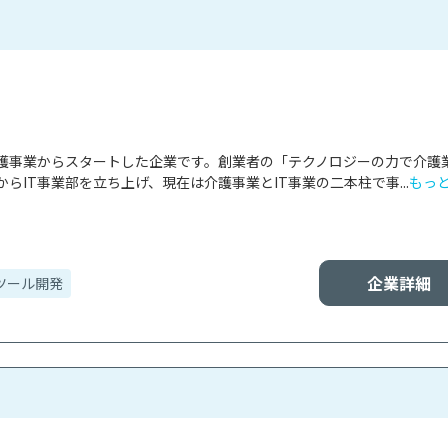
護事業からスタートした企業です。創業者の「テクノロジーの力で介護
らIT事業部を立ち上げ、現在は介護事業とIT事業の二本柱で事...
もっ
企業詳細
ツール開発