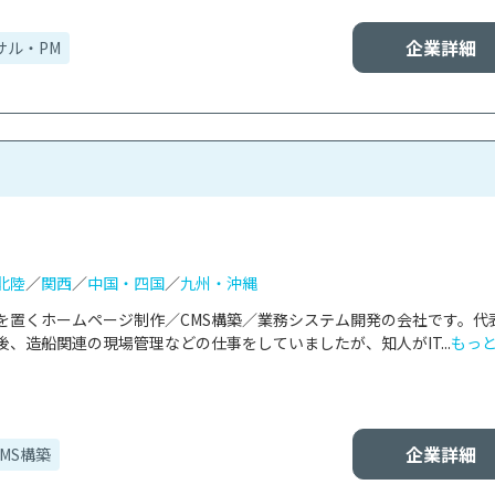
企業詳細
サル・PM
北陸
／
関西
／
中国・四国
／
九州・沖縄
を置くホームページ制作／CMS構築／業務システム開発の会社です。代
、造船関連の現場管理などの仕事をしていましたが、知人がIT...
もっ
企業詳細
MS構築