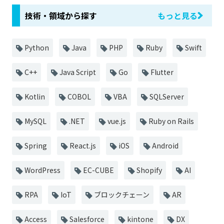
技術・領域から探す
もっと見る
Python
Java
PHP
Ruby
Swift
C++
Java Script
Go
Flutter
Kotlin
COBOL
VBA
SQLServer
MySQL
.NET
vue.js
Ruby on Rails
Spring
React.js
iOS
Android
WordPress
EC-CUBE
Shopify
AI
RPA
IoT
ブロックチェーン
AR
Access
Salesforce
kintone
DX