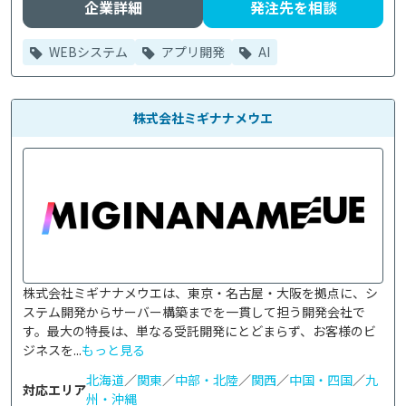
企業詳細
発注先を相談
WEBシステム
アプリ開発
AI
株式会社ミギナナメウエ
株式会社ミギナナメウエは、東京・名古屋・大阪を拠点に、シ
ステム開発からサーバー構築までを一貫して担う開発会社で
す。最大の特長は、単なる受託開発にとどまらず、お客様のビ
ジネスを...
もっと見る
北海道
／
関東
／
中部・北陸
／
関西
／
中国・四国
／
九
対応エリア
州・沖縄