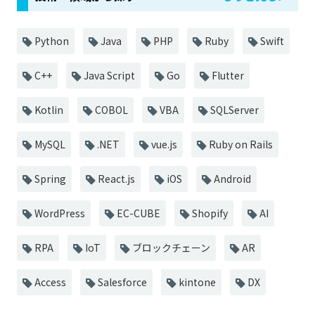
Python
Java
PHP
Ruby
Swift
C++
Java Script
Go
Flutter
Kotlin
COBOL
VBA
SQLServer
MySQL
.NET
vue.js
Ruby on Rails
Spring
React.js
iOS
Android
WordPress
EC-CUBE
Shopify
AI
RPA
IoT
ブロックチェーン
AR
Access
Salesforce
kintone
DX