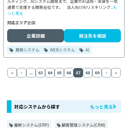
ルティング、AIシステム開発まで、企業のAI活用・実装を一気
通貫で支援する開発会社です。　法人向けAIリスキリング...
も
っと見る
対応エリア
全国
企業詳細
発注先を相談
業務システム
WEBシステム
AI
«
‹
...
63
64
65
66
67
68
69
›
»
対応システムから探す
もっと見る
基幹システム(ERP)
顧客管理システム(CRM)