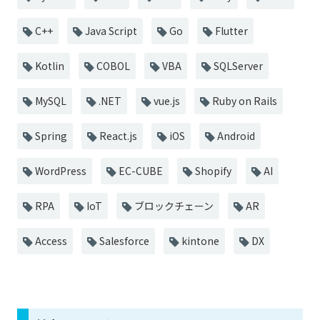
C++
Java Script
Go
Flutter
Kotlin
COBOL
VBA
SQLServer
MySQL
.NET
vue.js
Ruby on Rails
Spring
React.js
iOS
Android
WordPress
EC-CUBE
Shopify
AI
RPA
IoT
ブロックチェーン
AR
Access
Salesforce
kintone
DX