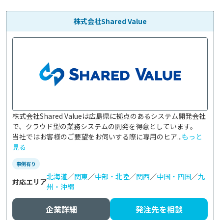
株式会社Shared Value
株式会社Shared Valueは広島県に拠点のあるシステム開発会社
で、クラウド型の業務システムの開発を得意としています。

当社ではお客様のご要望をお伺いする際に専用のヒア...
もっと
見る
事例有り
北海道
／
関東
／
中部・北陸
／
関西
／
中国・四国
／
九
対応エリア
州・沖縄
企業詳細
発注先を相談