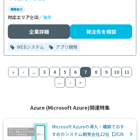
事例有り
対応エリア
全国／
海外
企業詳細
発注先を相談
WEBシステム
アプリ開発
«
‹
...
3
4
5
6
7
8
9
10
11
...
›
»
Azure (Microsoft Azure)関連特集
Microsoft Azureの導入・構築でおす
すめのシステム開発会社22社【2026