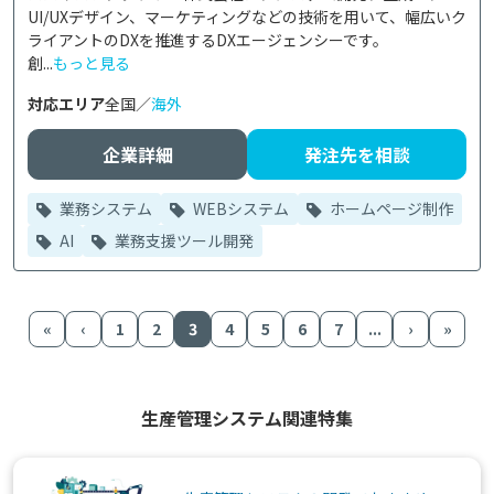
UI/UXデザイン、マーケティングなどの技術を用いて、幅広いク
ライアントのDXを推進するDXエージェンシーです。

創...
もっと見る
対応エリア
全国／
海外
企業詳細
発注先を相談
業務システム
WEBシステム
ホームページ制作
AI
業務支援ツール開発
«
‹
1
2
3
4
5
6
7
...
›
»
生産管理システム関連特集