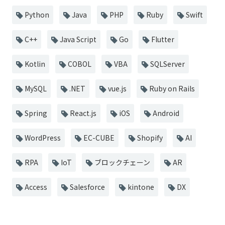
Python
Java
PHP
Ruby
Swift
C++
Java Script
Go
Flutter
Kotlin
COBOL
VBA
SQLServer
MySQL
.NET
vue.js
Ruby on Rails
Spring
React.js
iOS
Android
WordPress
EC-CUBE
Shopify
AI
RPA
IoT
ブロックチェーン
AR
Access
Salesforce
kintone
DX