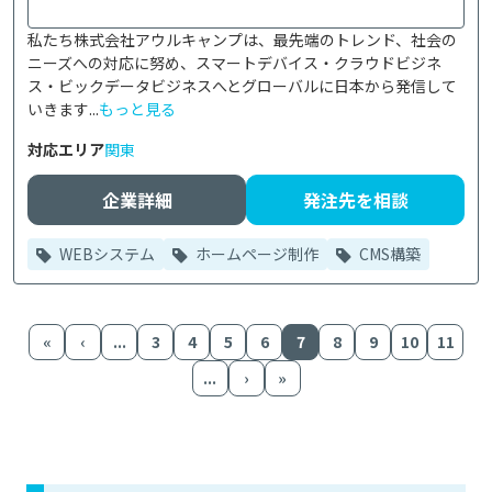
私たち株式会社アウルキャンプは、最先端のトレンド、社会の
ニーズへの対応に努め、スマートデバイス・クラウドビジネ
ス・ビックデータビジネスへとグローバルに日本から発信して
いきます...
もっと見る
対応エリア
関東
企業詳細
発注先を相談
WEBシステム
ホームページ制作
CMS構築
«
‹
...
3
4
5
6
7
8
9
10
11
...
›
»