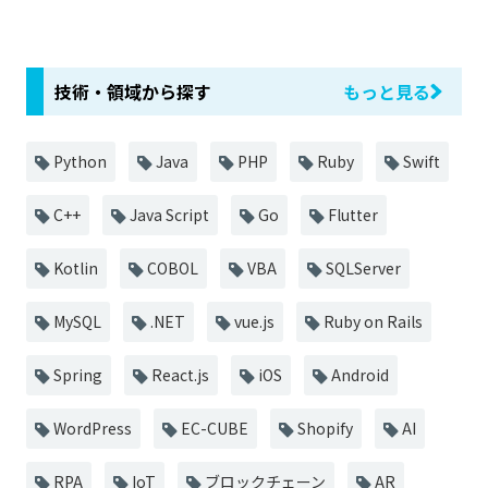
技術・領域から探す
もっと見る
Python
Java
PHP
Ruby
Swift
C++
Java Script
Go
Flutter
Kotlin
COBOL
VBA
SQLServer
MySQL
.NET
vue.js
Ruby on Rails
Spring
React.js
iOS
Android
WordPress
EC-CUBE
Shopify
AI
RPA
IoT
ブロックチェーン
AR