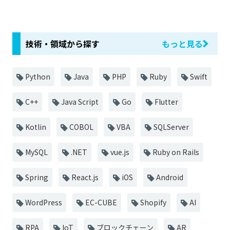
技術・領域から探す
もっと見る
Python
Java
PHP
Ruby
Swift
C++
Java Script
Go
Flutter
Kotlin
COBOL
VBA
SQLServer
MySQL
.NET
vue.js
Ruby on Rails
Spring
React.js
iOS
Android
WordPress
EC-CUBE
Shopify
AI
RPA
IoT
ブロックチェーン
AR