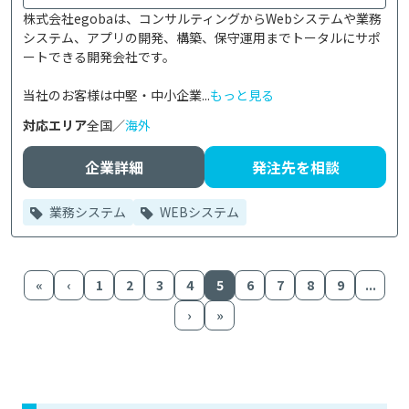
株式会社egobaは、コンサルティングからWebシステムや業務
システム、アプリの開発、構築、保守運用までトータルにサポ
ートできる開発会社です。

当社のお客様は中堅・中小企業...
もっと見る
対応エリア
全国／
海外
企業詳細
発注先を相談
業務システム
WEBシステム
«
‹
1
2
3
4
5
6
7
8
9
...
›
»