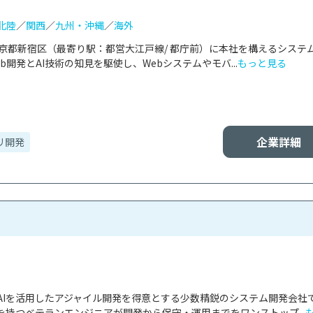
北陸
／
関西
／
九州・沖縄
／
海外
、東京都新宿区（最寄り駅：都営大江戸線/ 都庁前）に本社を構えるシステ
開発とAI技術の知見を駆使し、Webシステムやモバ...
もっと見る
企業詳細
リ開発
AIを活用したアジャイル開発を得意とする少数精鋭のシステム開発会社
持つベテランエンジニアが開発から保守・運用までをワンストップ...