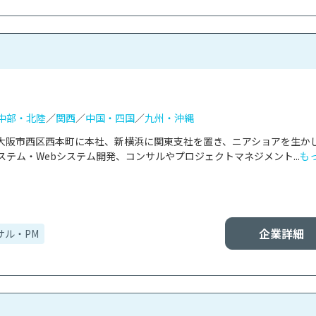
中部・北陸
／
関西
／
中国・四国
／
九州・沖縄
大阪市西区西本町に本社、新横浜に関東支社を置き、ニアショアを生か
テム・Webシステム開発、コンサルやプロジェクトマネジメント...
も
企業詳細
サル・PM