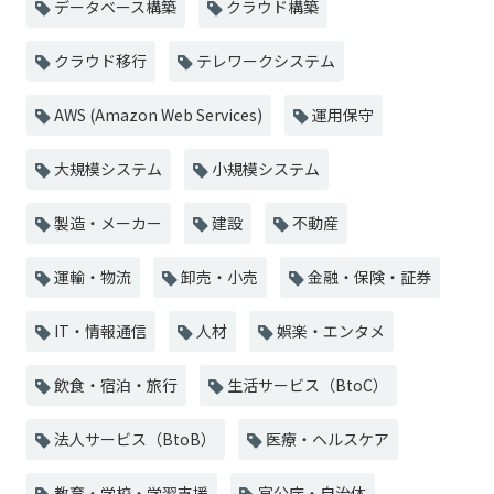
データベース構築
クラウド構築
クラウド移行
テレワークシステム
AWS (Amazon Web Services)
運用保守
大規模システム
小規模システム
製造・メーカー
建設
不動産
運輸・物流
卸売・小売
金融・保険・証券
IT・情報通信
人材
娯楽・エンタメ
飲食・宿泊・旅行
生活サービス（BtoC）
法人サービス（BtoB）
医療・ヘルスケア
教育・学校・学習支援
官公庁・自治体