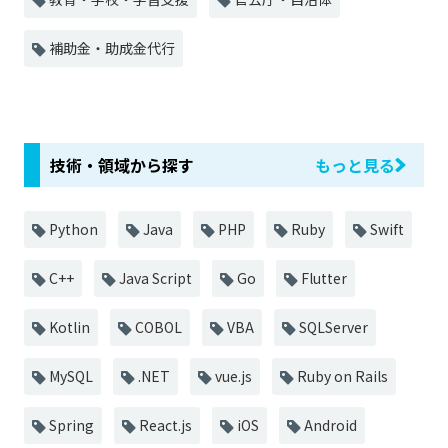
補助金・助成金代行
技術・領域から探す
もっと見る
Python
Java
PHP
Ruby
Swift
C++
Java Script
Go
Flutter
Kotlin
COBOL
VBA
SQLServer
MySQL
.NET
vue.js
Ruby on Rails
Spring
React.js
iOS
Android