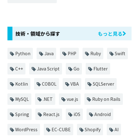
技術・領域から探す
もっと見る
Python
Java
PHP
Ruby
Swift
C++
Java Script
Go
Flutter
Kotlin
COBOL
VBA
SQLServer
MySQL
.NET
vue.js
Ruby on Rails
Spring
React.js
iOS
Android
WordPress
EC-CUBE
Shopify
AI