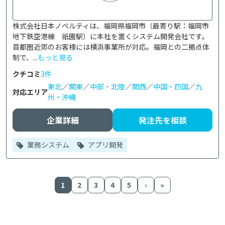
株式会社日本ノベルティは、福岡県福岡市（最寄り駅：福岡市
地下鉄空港線　祇園駅）に本社を置くシステム開発会社です。
首都圏近郊のお客様には横浜事業所が対応。福岡との二拠点体
制で、...
もっと見る
クチコミ
3件
東北
／
関東
／
中部・北陸
／
関西
／
中国・四国
／
九
対応エリア
州・沖縄
企業詳細
発注先を相談
業務システム
アプリ開発
1
2
3
4
5
›
»