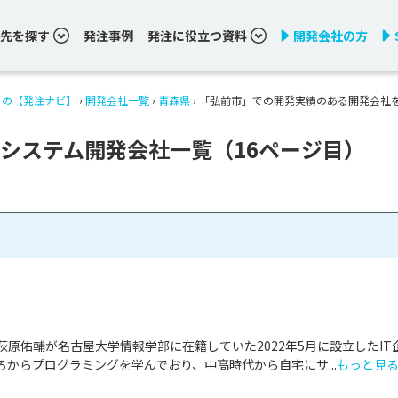
先を探す
発注事例
発注に役立つ資料
開発会社の方
りの【発注ナビ】
›
開発会社一覧
›
青森県
›
「弘前市」での開発実績のある開発会社
システム開発会社一覧（16ページ目）
荻原佑輔が名古屋大学情報学部に在籍していた2022年5月に設立したIT
からプログラミングを学んでおり、中高時代から自宅にサ...
もっと見