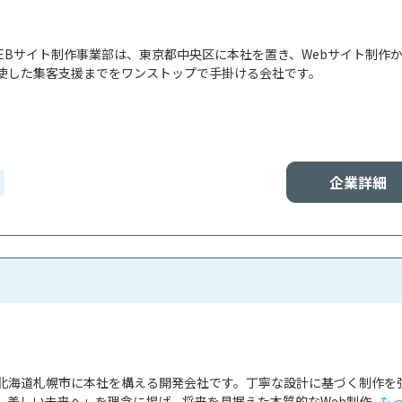
EBサイト制作事業部は、東京都中央区に本社を置き、Webサイト制作
駆使した集客支援までをワンストップで手掛ける会社です。

企業詳細
北海道札幌市に本社を構える開発会社です。丁寧な設計に基づく制作を
美しい未来へ」を理念に掲げ、将来を見据えた本質的なWeb制作...
も