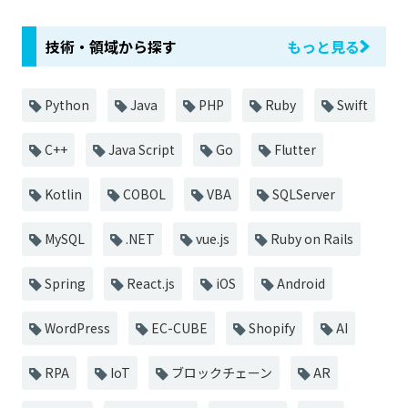
技術・領域から探す
もっと見る
Python
Java
PHP
Ruby
Swift
C++
Java Script
Go
Flutter
Kotlin
COBOL
VBA
SQLServer
MySQL
.NET
vue.js
Ruby on Rails
Spring
React.js
iOS
Android
WordPress
EC-CUBE
Shopify
AI
RPA
IoT
ブロックチェーン
AR