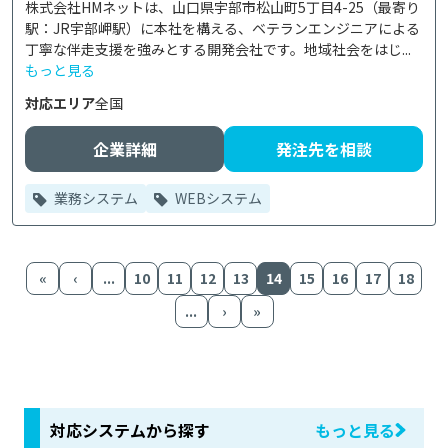
株式会社HMネットは、山口県宇部市松山町5丁目4-25（最寄り
駅：JR宇部岬駅）に本社を構える、ベテランエンジニアによる
丁寧な伴走支援を強みとする開発会社です。地域社会をはじ...
もっと見る
対応エリア
全国
企業詳細
発注先を相談
業務システム
WEBシステム
«
‹
...
10
11
12
13
14
15
16
17
18
...
›
»
対応システムから探す
もっと見る