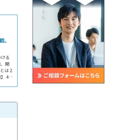
機能、
つける
能、開
は 2.
 4.
る費用
8.マッ
】マッチ