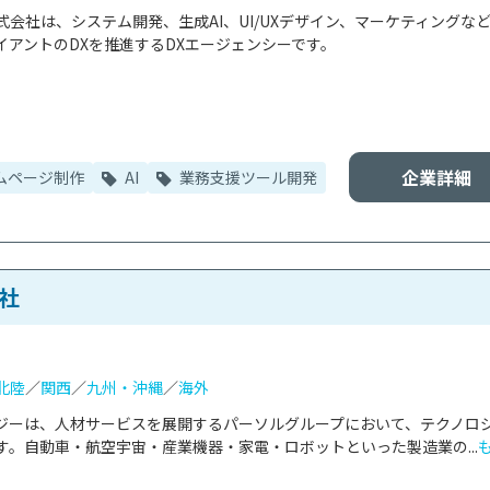
会社は、システム開発、生成AI、UI/UXデザイン、マーケティングな
アントのDXを推進するDXエージェンシーです。

企業詳細
ムページ制作
AI
業務支援ツール開発
社
北陸
／
関西
／
九州・沖縄
／
海外
ジーは、人材サービスを展開するパーソルグループにおいて、テクノロ
。自動車・航空宇宙・産業機器・家電・ロボットといった製造業の...