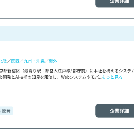
企業詳細
北陸
／
関西
／
九州・沖縄
／
海外
、東京都新宿区（最寄り駅：都営大江戸線/ 都庁前）に本社を構えるシステ
開発とAI技術の知見を駆使し、Webシステムやモバ...
もっと見る
企業詳細
リ開発