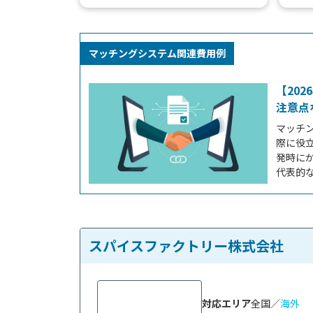
チングシステムの対象になります。 昨
や情
今ではさまざまな業種・...
て、さ
マッチングシステム関連費用例
【20
注意点
マッチ
際に役
発時にか
代表的な
マッチ
6.マッ
チングシ
ングシス.
スパイスファクトリー株式会社
対応エリア
全国／
海外