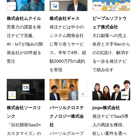
株式会社ムクイル
株式会社ギャス
ピープルソフトウ
営業力の課題を発
発注ナビは中小の
ェア株式会社
注ナビで克服。
システム開発会社
大口顧客への売上
AI・IoTが強みの開
に寄り添うサービ
依存と大手SIerから
発会社が10件超を
ス。半年で4件、総
の2次請け、解消す
受注
額2000万円の成約
る一歩を発注ナビ
を実現
で踏み出す
株式会社ソースリ
パーソルクロステ
jinjer株式会社
ンク
クノロジー株式会
発注ナビでSaaS導
『自社開発SaaS×
社
入の商談を獲得。
カスタマイズ』の
パーソルグループ
欲しい案件を選べ