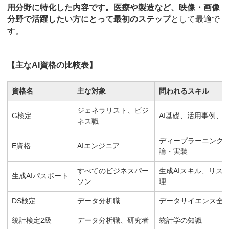
用分野に特化した内容です。医療や製造など、映像・画像
分野で活躍したい方にとって最初のステップ
として最適で
す。
【主なAI資格の比較表】
資格名
主な対象
問われるスキル
ジェネラリスト、ビジ
G検定
AI基礎、活用事例、
ネス職
ディープラーニング
E資格
AIエンジニア
論・実装
すべてのビジネスパー
生成AIスキル、リス
生成AIパスポート
ソン
理
DS検定
データ分析職
データサイエンス全
統計検定2級
データ分析職、研究者
統計学の知識