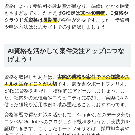
資格によって受験料や教材費が異なり、準備にかかる時間
もさまざまです。たとえば
G検定は
30〜40時間
、E資格や
クラウド系資格は
長期間
の学習が必要です。また、受験料
や申込方法は公式サイトで必ず確認しましょう。
AI資格を活かして案件受注アップにつな
げよう！
資格を取得したあとは、
実際の業務や案件でその知識やス
キルを活かすことが大切
です。履歴書やポートフォリオ、
SNSに資格を明記し、積極的にアピールしましょう。ま
た、社内外の勉強会やコミュニティに参加し、実際にAIを
使った経験や活用事例を積み重ねることもおすすめです。
資格学習で得た知識を活かして、Kaggleなどのデータ分析
コンペやGitHubへのプロジェクト投稿を行うと、実践力を
証明できます。こうしたポートフォリオは、採用担当者や