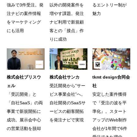
強みで3件受注。発
以外の開発案件を
るエントリー制が
注ナビの案件情報
増やす課題。発注
魅力
をマーケティング
ナビ利用で新規顧
にも活用
客との「接点」作
りに成功
株式会社ブリスウ
株式会社サンカ
tkmt design合同会
ェル
受託開発から”サー
社
「受託開発」と
ビス事業会社”へ。
安定した案件獲得
「自社SaaS」の両
自社開発のSaaSサ
で『受注の波を平
事業で新規開拓に
ービスの顧客開拓
準化』。スタート
成功。展示会中心
を発注ナビで実現
アップのWeb制作
の営業活動を脱却
会社が1年間で6件
受注できた理由