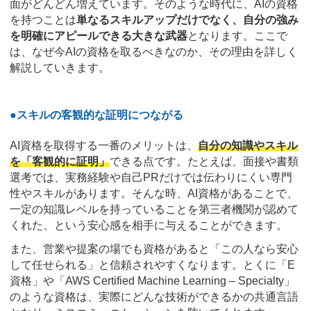
面がどんどん増えています。そのような時代に、AIの資格
を持つことは
単なるスキルアップだけでなく、自分の強み
を明確にアピールできる大きな武器
となります。ここで
は、なぜ今AIの資格を取るべきなのか、その理由を詳しく
解説していきます。
●スキルの客観的な証明につながる
AI資格を取得する一番のメリットは、
自分の知識やスキル
を「客観的に証明」
できる点です。たとえば、面接や書類
選考では、実務経験や自己PRだけでは伝わりにくい専門
性やスキルがあります。そんな時、AI資格があることで、
一定の知識レベルを持っていることを第三者機関が認めて
くれた、という安心感を相手に与えることができます。
また、営業や提案の場でも資格があると「この人なら安心
して任せられる」と信頼されやすくなります。とくに「E
資格」や「AWS Certified Machine Learning – Specialty」
のような資格は、実際にどんな技術ができるかの共通言語