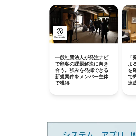
一般社団法人が発注ナビ
「
で顧客の課題解決に向き
よ
合う。強みを発揮できる
を
新規案件をメンバー主体
で約
で獲得
達