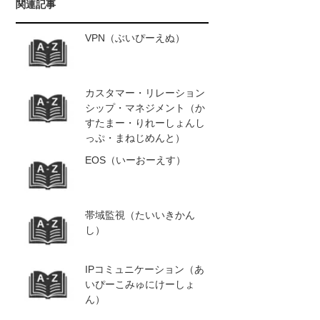
関連記事
VPN（ぶいぴーえぬ）
カスタマー・リレーション
シップ・マネジメント（か
すたまー・りれーしょんし
っぷ・まねじめんと）
EOS（いーおーえす）
帯域監視（たいいきかん
し）
IPコミュニケーション（あ
いぴーこみゅにけーしょ
ん）