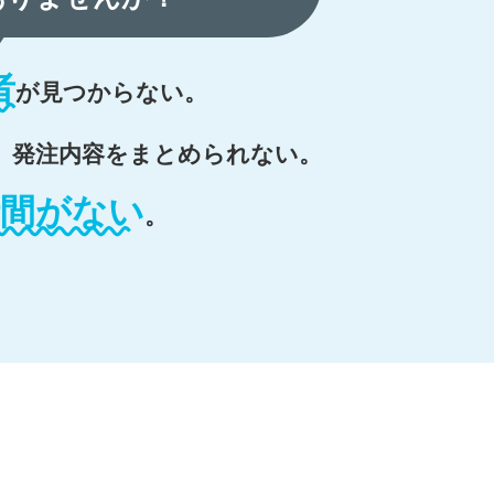
者
が
見つからない。
、
発注内容をまとめられない。
時間がない
。