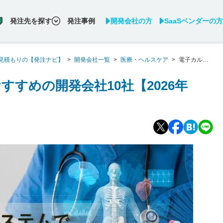
発注先を探す
発注事例
開発会社の方
SaaSベンダーの方
見積もりの【発注ナビ】
>
開発会社一覧
>
医療・ヘルスケア
>
電子カルテ
すめの開発会社10社【2026年