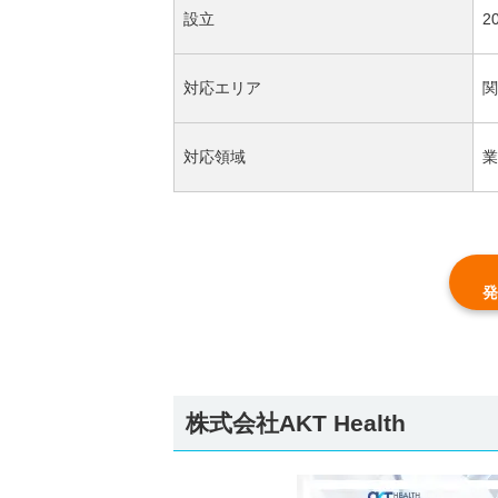
設立
2
対応エリア
関
対応領域
業
発
株式会社AKT Health