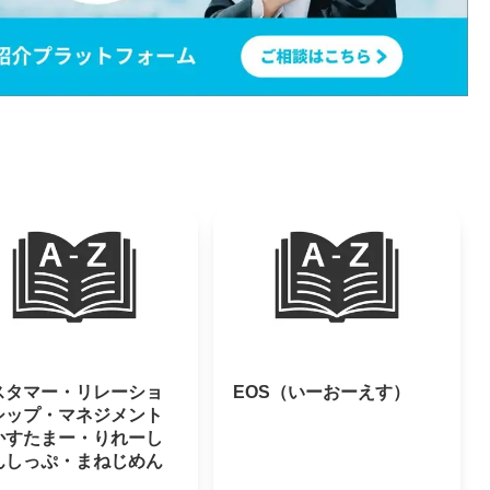
スタマー・リレーショ
EOS（いーおーえす）
シップ・マネジメント
かすたまー・りれーし
んしっぷ・まねじめん
）