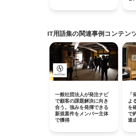
IT用語集の関連事例コンテン
一般社団法人が発注ナビ
「
で顧客の課題解決に向き
よ
合う。強みを発揮できる
を
新規案件をメンバー主体
で約
で獲得
達