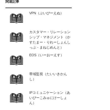
関連記事
VPN（ぶいぴーえぬ）
カスタマー・リレーション
シップ・マネジメント（か
すたまー・りれーしょんし
っぷ・まねじめんと）
EOS（いーおーえす）
帯域監視（たいいきかん
し）
IPコミュニケーション（あ
いぴーこみゅにけーしょ
ん）