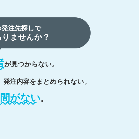
の発注先探しで
ありませんか？
者
が
見つからない。
、
発注内容をまとめられない。
時間がない
。