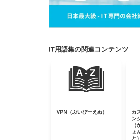
IT用語集の関連コンテンツ
VPN（ぶいぴーえぬ）
カ
ン
（
ょ
と