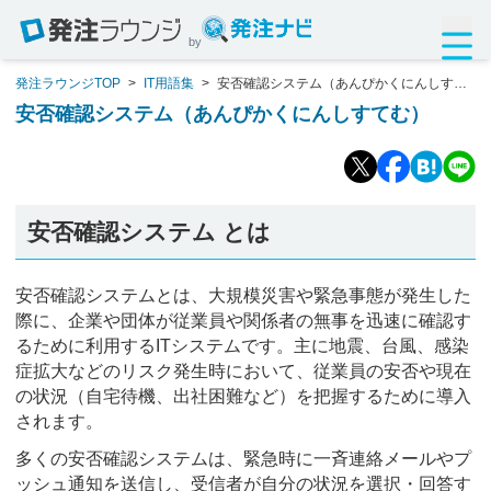
by
発注ラウンジTOP
>
IT用語集
>
安否確認システム（あんぴかくにんしすて
む）
安否確認システム（あんぴかくにんしすてむ）
安否確認システム とは
安否確認システムとは、大規模災害や緊急事態が発生した
際に、企業や団体が従業員や関係者の無事を迅速に確認す
るために利用するITシステムです。主に地震、台風、感染
症拡大などのリスク発生時において、従業員の安否や現在
の状況（自宅待機、出社困難など）を把握するために導入
されます。
多くの安否確認システムは、緊急時に一斉連絡メールやプ
ッシュ通知を送信し、受信者が自分の状況を選択・回答す