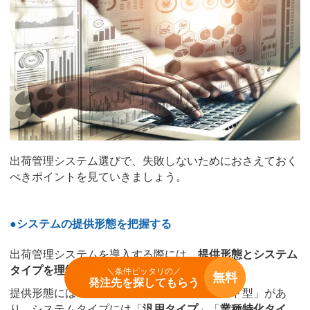
出荷管理システム選びで、失敗しないためにおさえておく
べきポイントを見ていきましょう。
●システムの提供形態を把握する
出荷管理システムを導入する際には、
提供形態とシステム
タイプを理解することが重要
です。
＼条件ピッタリの／
無料
発注先を探してもらう
提供形態には「
オンプレミス型
」と「クラウド型」があ
り、システムタイプには「
汎用タイプ
」「
業種特化タイ