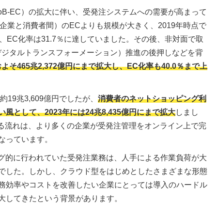
oB-EC）の拡大に伴い、受発注システムへの需要が高まって
C（企業と消費者間）のECよりも規模が大きく、2019年時点で
0億円、EC化率は31.7％に達していました。その後、非対面で取
デジタルトランスフォーメーション）推進の後押しなどを背
およそ465兆2,372億円にまで拡大し、EC化率も40.0％まで上
約19兆3,609億円でしたが、
消費者のネットショッピング利
として、2023年には24兆8,435億円にまで拡大
しまし
んでいる流れは、より多くの企業が受発注管理をオンライン上で完
なっています。
ログ的に行われていた受発注業務は、人手による作業負荷が大
でした。しかし、クラウド型をはじめとしたさまざまな形態
務効率やコストを改善したい企業にとっては導入のハードル
大してきたという背景があります。