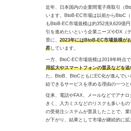
近年、日本国内の企業間電子商取引（Bt
います。BtoB-EC市場は以前からBto
もBtoB-EC市場規模は約352兆9,62
引を進めたいという企業ニーズやDX（
景に、
2023年にはBtoB-EC市場規模が
昇
しています。
一方、BtoC-EC市場規模は2019年時点で
用拡大やスマートフォンの普及などを追い風
た。BtoB、BtoCともにEC化が進
結できるサービスを求める理由の一つと
従来、電話やFAX、メールなどでアナ
きく、入力ミスなどのリスクも多いもの
の受発注システムが普及したことで、業
が下がり、結果として市場が継続的に拡