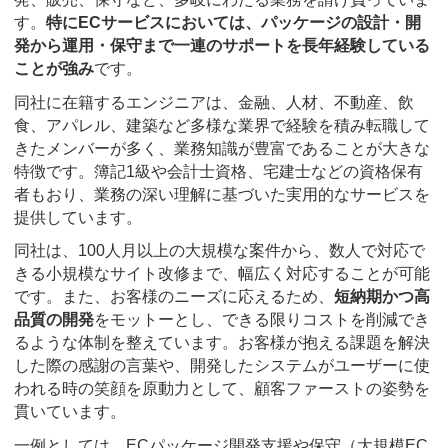
す。
特にECサービスにおいては、パッケージの設計・開
発から運用・保守まで一連のサポートを長年経験している
ことが強み
です。
同社に在籍するエンジニアは、金融、人材、不動産、飲
食、アパレル、建築など多様な業界で経験を積み転職して
きたメンバーが多く、業務知識が豊富であることが大きな
特徴です。簿記1級や会計士資格、宅建士などの資格保有
者もおり、業務の深い理解に基づいた実用的なサービスを
提供しています。
同社は、100人月以上の大規模な案件から、数人で対応で
きる小規模なサイト改修まで、幅広く対応することが可能
です。また、お客様のニーズに応えるため、
短納期かつ高
品質の開発
をモットーとし、できる限りコストを削減でき
るような体制を整えています。お客様が抱える課題を解決
した際の感謝の言葉や、開発したシステムがユーザーに使
われる時の笑顔を原動力として、顧客ファーストの姿勢を
貫いています。
一例としては、ECパッケージ開発支援や保守（大規模EC