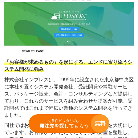
「お客様が求めるもの」を形にする、エンドに寄り添うシ
ステム開発に強み
株式会社インプレスは、1995年に設立された東京都中央区
に本社を置くシステム開発会社。受託開発や常駐サービ
ス、パッケージ販売、会計・コンサルティングなど提供し
ており、これらのサービスを組み合わせた提案が可能。受
託開発ではこれまで幅広い業種のシステム開発を行ってき
ました。
＼条件ピッタリの／
無料
同社では
お客様目線でシステム開発に臨むこと
を大切にし
発注先を探してもらう
ています。お客様からいただくたくさんの要望を整理し、