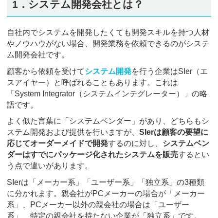
1．システム開発会社とは？
自社内でシステムを開発したくても開発スキルを持つ人材
やノウハウがない場合、開発業務を依頼できるのがシステ
ム開発会社です。
顧客から依頼を受けて
システム開発
を行う企業はSIer（エ
スアイヤー）と呼ばれることもあります。これは
「System Integrator（システムインテグレーター）」の略
語です。
よく似た言葉に「システムベンダー」があり、どちらもシ
ステム開発および提供を行いますが、
SIerは顧客の要望に
応じてオーダーメイドで開発
するのに対し、
システムベン
ダーはすでにパッケージ化されたシステムを販売
するとい
う点で違いがあります。
SIerは「メーカー系」「ユーザー系」「独立系」の3種類
に分かれます。親会社がPCメーカーの場合が「メーカー
系」、PCメーカー以外の親会社の場合は「ユーザー
系」、特定の親会社を持たない企業が「独立系」です。