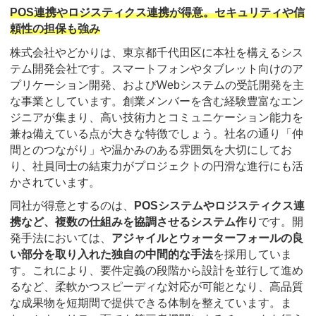
POS連携やロジスティクス連携が得意。セキュリティや信
頼性の担保も強み
株式会社やどかりは、東京都千代田区に本社を構えるシス
テム開発会社です。スマートフォンやタブレット向けのア
プリケーション開発、およびWebシステムの受託開発を主
な事業としています。創業メンバーを含む経験豊富なエン
ジニアが集まり、高い技術力とコミュニケーション能力を
兼ね備えている点が大きな特徴でしょう。社名の通り「仲
間とのつながり」や温かみのある雰囲気を大切にしてお
り、社員同士の結束力がプロジェクトの円滑な進行にも活
かされています。
同社が得意とするのは、
POSシステムやロジスティクス連
携など、複数の仕組みを協調させるシステム作り
です。開
発手法においては、
アジャイルとウォーターフォールの良
い部分を取り入れた独自の中間的な手法
を採用していま
す。これにより、要件定義の段階から設計を並行して進め
るなど、柔軟かつスピーディな対応が可能となり、高品質
な成果物を短期間で提供できる体制を整えています。ま