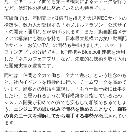
た、セキュリティ面でも第三者機関によるチェックを行う
など、信頼性の担保に努めているのも特長です。
実績面では、年間売上が1億円を超える大規模ECサイトの
構築や、数万人が登録する「ホノルルマラソン」公式サイ
トの開発・運用などが挙げられます。また、動画配信メデ
ィアの構築にも強みを持ち、日本最大規模のお笑い動画配
信サイト「お笑いTV」の開発も手掛けました。スマート
フォンアプリの分野でも、IoT連携やBluetooth連携を活用
した「ネスカフェアプリ」など、先進的な技術を取り入れ
た開発実績が豊富です。
同社は「仲間と全力で働き、全力で遊ぶ」という理念のも
と、社内イベントを積極的に行い、チームワークを高めて
います。顧客との対話を重視し、「もう一度一緒に仕事を
したい」と思われるような関係構築を目指しているため、
システム開発が初めての方でも安心して相談できるでしょ
う。
エンジニアの思い込みで開発を進めることなく、顧客
の真のニーズを理解してから着手する姿勢
が徹底されてい
ます。