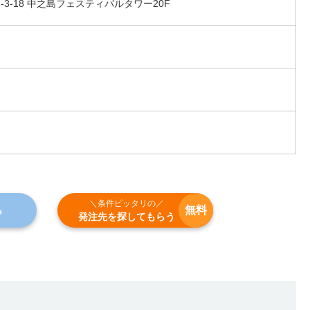
3-18 中之島フェスティバルタワー20F
＼条件ピッタリの／
無料
ら
発注先を探してもらう