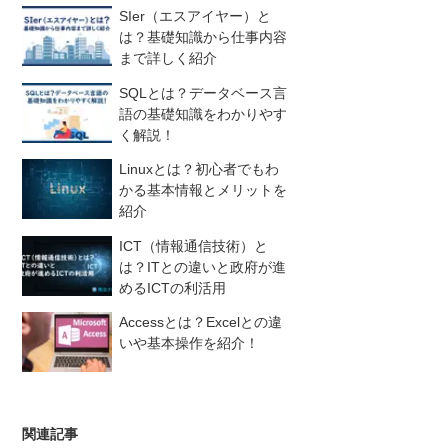
SIer（エスアイヤー）と
は？基礎知識から仕事内容
まで詳しく紹介
SQLとは？データベース言
語の基礎知識をわかりやす
く解説！
Linuxとは？初心者でもわ
かる基本情報とメリットを
紹介
ICT（情報通信技術）と
は？ITとの違いと政府が進
めるICTの利活用
Accessとは？Excelとの違
いや基本操作を紹介！
関連記事