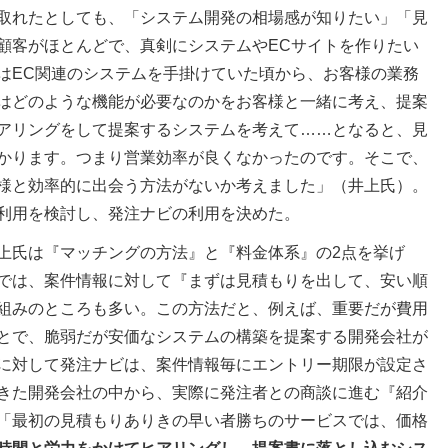
取れたとしても、「システム開発の相場感が知りたい」「見
顧客がほとんどで、真剣にシステムやECサイトを作りたい
はEC関連のシステムを手掛けていた頃から、お客様の業務
はどのような機能が必要なのかをお客様と一緒に考え、提案
アリングをして提案するシステムを考えて……となると、見
かります。つまり営業効率が良くなかったのです。そこで、
様と効率的に出会う方法がないか考えました」（井上氏）。
利用を検討し、発注ナビの利用を決めた。
上氏は『マッチングの方法』と『料金体系』の2点を挙げ
では、案件情報に対して『まずは見積もりを出して、安い順
組みのところも多い。この方法だと、例えば、重要だが費用
とで、脆弱だが安価なシステムの構築を提案する開発会社が
に対して発注ナビは、案件情報毎にエントリー期限が設定さ
きた開発会社の中から、実際に発注者との商談に進む『紹介
「最初の見積もりありきの早い者勝ちのサービスでは、価格