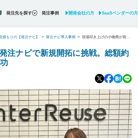
発注先を探す
発注事例
開発会社の方
SaaSベンダーの方
見積もりの【発注ナビ】
>
発注ナビ導入事例
>
現場叩き上げの小物商が発注
に成功
発注ナビで新規開拓に挑戦。総額約
成功