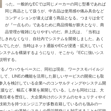
った。一般的なECでは同じメーカーの同じ型番であれば
同じ商品として扱うが、中古品は使用感や痛み具合など
コンディションが違えば違う商品となる。つまりは全て
が『一点もの』であるために商品情報が膨大となり、商
品管理が複雑になりやすいのだ。井上氏は、「当初は
管理しきれなくなり、自社内でシステムを開発しました。あく
ムでしたが、当時はネット通販やECが浸透・拡大していく
システムを構築するようになり、そこから『ECに強いシス
説明する。
するノウハウをベースに、同社は現在、ワークスモバイルジ
として、LINEの機能を活用した新しいサービスの開発にも取
参入を検討している企業へのコンサルティングやシステム開
支援など、幅広く事業を展開している。しかも同社には、大
責任者を歴任し、大企業向けのシステムのセキュリティやイ
技術力を持つエンジニアが多数在籍しているのも強みの一
ーションや基幹システムの受託開発にも対応することが可能