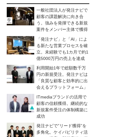
一般社団法人が発注ナビで
顧客の課題解決に向き合
う。強みを発揮できる新規
案件をメンバー主体で獲得
「発注ナビ」と「AI」によ
る新たな営業プロセスを確
立。未経験でも1カ月で約1
億5000万円の売上を達成
利用開始1年で総額数千万
円の新規受注。発注ナビは
「良質な顧客と効率的に出
会えるプラットフォーム」
ITmediaブランドの活用で
顧客の信頼獲得。継続的な
新規案件受注の体制構築に
成功
発注ナビで”リード獲得”を
多角化。ケイパビリティ活