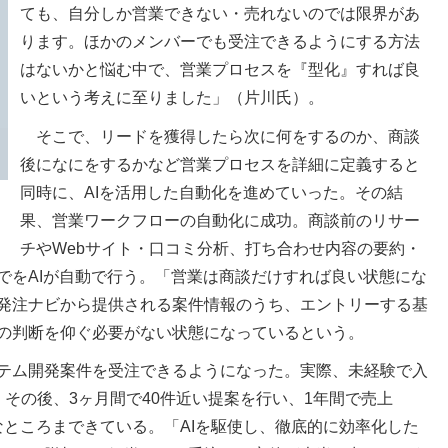
ても、自分しか営業できない・売れないのでは限界があ
ります。ほかのメンバーでも受注できるようにする方法
はないかと悩む中で、営業プロセスを『型化』すれば良
いという考えに至りました」（片川氏）。
そこで、リードを獲得したら次に何をするのか、商談
後になにをするかなど営業プロセスを詳細に定義すると
同時に、AIを活用した自動化を進めていった。その結
果、営業ワークフローの自動化に成功。商談前のリサー
チやWebサイト・口コミ分析、打ち合わせ内容の要約・
でをAIが自動で行う。「営業は商談だけすれば良い状態にな
発注ナビから提供される案件情報のうち、エントリーする基
の判断を仰ぐ必要がない状態になっているという。
テム開発案件を受注できるようになった。実際、未経験で入
その後、3ヶ月間で40件近い提案を行い、1年間で売上
的なところまできている。「AIを駆使し、徹底的に効率化した