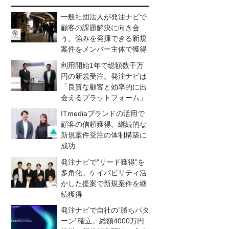
一般社団法人が発注ナビで
顧客の課題解決に向き合
う。強みを発揮できる新規
案件をメンバー主体で獲得
利用開始1年で総額数千万
円の新規受注。発注ナビは
「良質な顧客と効率的に出
会えるプラットフォーム」
ITmediaブランドの活用で
顧客の信頼獲得。継続的な
新規案件受注の体制構築に
成功
発注ナビで”リード獲得”を
多角化。ケイパビリティ活
かした提案で新規案件を継
続獲得
発注ナビで自社の”勝ちパタ
ーン”確立。総額4000万円