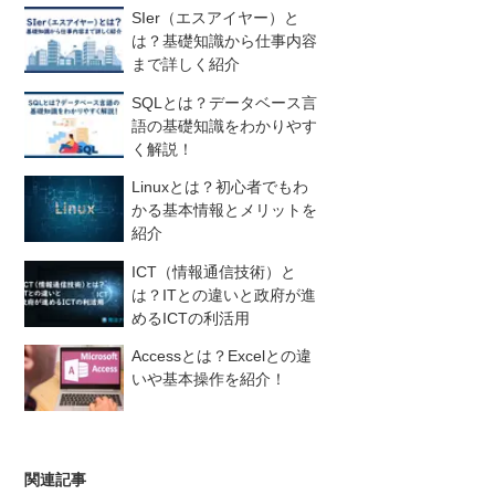
SIer（エスアイヤー）と
は？基礎知識から仕事内容
まで詳しく紹介
SQLとは？データベース言
語の基礎知識をわかりやす
く解説！
Linuxとは？初心者でもわ
かる基本情報とメリットを
紹介
ICT（情報通信技術）と
は？ITとの違いと政府が進
めるICTの利活用
Accessとは？Excelとの違
いや基本操作を紹介！
関連記事