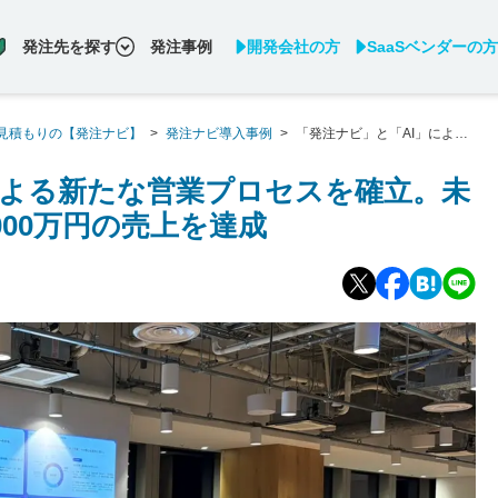
発注先を探す
発注事例
開発会社の方
SaaSベンダーの方
見積もりの【発注ナビ】
>
発注ナビ導入事例
>
「発注ナビ」と「AI」による
000万円の売上を達成
による新たな営業プロセスを確立。未
000万円の売上を達成