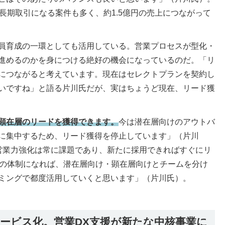
長期取引になる案件も多く、約1.5億円の売上につながって
員育成の一環としても活用している。営業プロセスが型化・
進めるのかを身につける絶好の機会になっているのだ。「リ
につながると考えています。現在はセレクトプランを契約し
いですね」と語る片川氏だが、実はちょうど現在、リード獲
顕在層のリードを獲得できます。
今は潜在層向けのアウトバ
に集中するため、リード獲得を停止しています」（片川
営業力強化は常に課題であり、新たに採用できればすぐにリ
どの体制になれば、潜在層向け・顕在層向けとチームを分け
ミングで都度活用していくと思います」（片川氏）。
ービス化。営業DX支援が新たな中核事業に