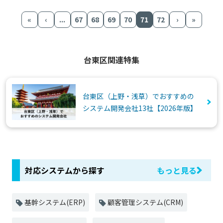
«
‹
...
67
68
69
70
71
72
›
»
台東区関連特集
台東区（上野・浅草）でおすすめの
システム開発会社13社【2026年版】
対応システムから探す
もっと見る
基幹システム(ERP)
顧客管理システム(CRM)