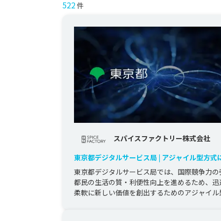
522
件
スパイスファクトリー株式会社
東京都デジタルサービス局 | アジャイル型方式
ロトタイプ開発委託
東京都デジタルサービス局では、国際競争力の
都民の生活の質・利便性向上を進めるため、迅
柔軟に新しい価値を創出するためのアジャイル
を推進しています。

当社はこ...