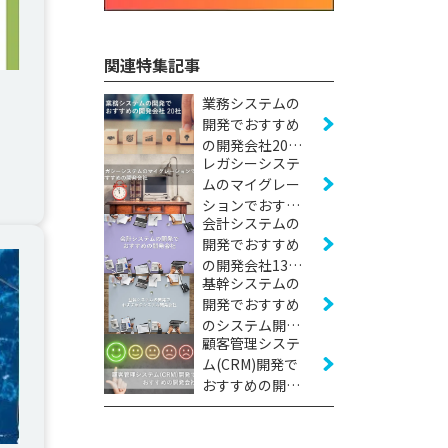
関連特集記事
業務システムの
開発でおすすめ
の開発会社20社
レガシーシステ
【2026年版】
ムのマイグレー
ションでおすす
会計システムの
めの開発会社12
開発でおすすめ
社【2026年版】
の開発会社13社
基幹システムの
【2026年版】
開発でおすすめ
のシステム開発
顧客管理システ
会社24社【2026
ム(CRM)開発で
年版】
おすすめの開発
会社12社【2026
年版】