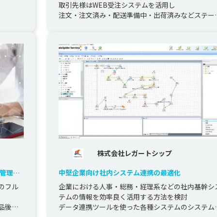
取引先様はWEB受注システムを活用し

注文・注文済み・配送準備中・出荷済みなどステー
スのリアルタイム更新、確認が可能に

倉庫内は弊社開発のScWMSを導...
株式会社レガートシップ
の管理用
中堅企業向け社内システム連携の最適化
ムのフル
企業における人事・総務・経理系などの社内基幹シ


テムの情報を効率良く活用する方法を検討

品後の
データ連携ツールを使った各種システムのシステム
連携を実現