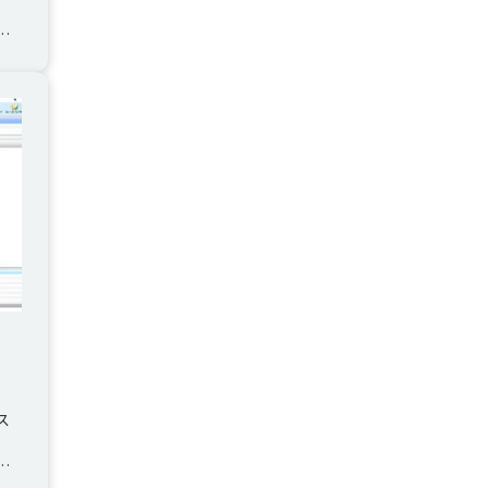
タ
ス
間