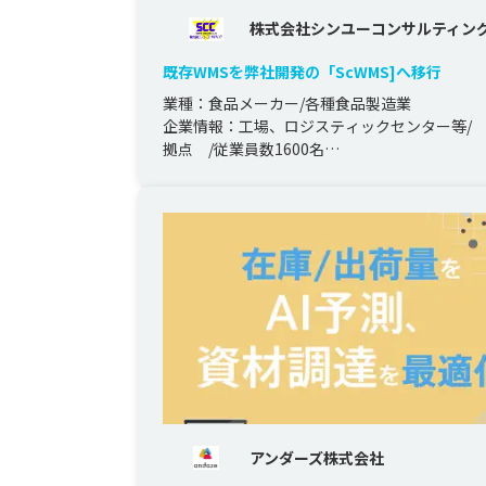
株式会社シンユーコンサルティン
既存WMSを弊社開発の「ScWMS]へ移行
業種：食品メーカー/各種食品製造業

企業情報：工場、ロジスティックセンター等/　
拠点　/従業員数1600名

既存WMSを弊社開発の「ScWMS]へ移行
アンダーズ株式会社