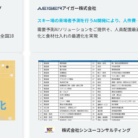
グ
アイガー株式会社
スキー場の来場者予測を行うAI開発により、人件費
食材の仕入れロスの削減に貢献
需要予測AIソリューションをご提供そ、人員配置最
全国18
化と食材仕入れの最適化を実現
株式会社シンユーコンサルティング