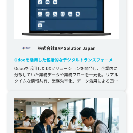
株式会社BAP Solution Japan
Odooを活用した包括的なデジタルトランスフォーメー
ション ソリューション（DXソリューション）
Odooを活用したDXソリューションを開発し、企業内に
分散していた業務データや業務フローを一元化。リアル
タイムな情報共有、業務効率化、データ活用による迅速
な意思決定を実現しま...