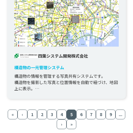
四葉システム開発株式会社
構造物の一元管理システム
構造物の情報を管理する写真共有システムです。

構造物を撮影した写真と位置情報を自動で紐づけ、地図
上に表示。

写真による時期比較での経年劣化の確認を可能に。
«
‹
1
2
3
4
5
6
7
8
9
...
›
»