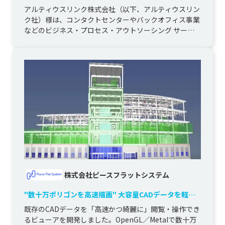
へ一元化
アルティウスリンク株式会社（以下、アルティウスリン
ク社）様は、コンタクトセンターやバックオフィス事業
などのビジネス・プロセス・アウトソーシング サービ
ス（BPO）を提供してい...
株式会社ピースフラットシステム
"数十万ポリゴンを高速描画" 大容量CADデータを軽快
に扱うビューアの開発
既存のCADデータを「高速かつ綺麗に」閲覧・操作でき
るビューアを開発しました。OpenGL／Metalで数十万