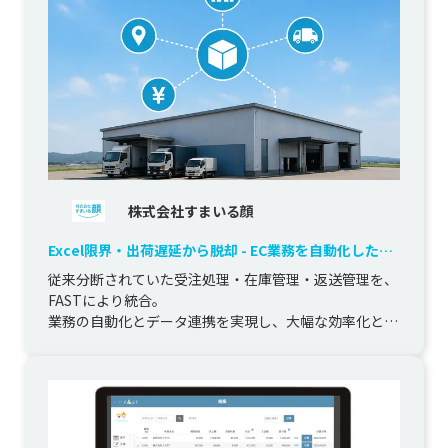
株式会社すまいる顔
Excel限界・出荷遅延から脱却 - EC業務を自動化した統
合基盤
従来分断されていた受注処理・在庫管理・返送管理を、
FASTにより統合。

業務の自動化とデータ連携を実現し、大幅な効率化とミ
ス削減を達成しました。