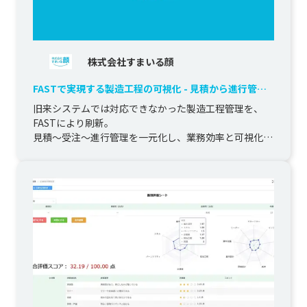
株式会社すまいる顔
FASTで実現する製造工程の可視化 - 見積から進行管理
までの一元化
旧来システムでは対応できなかった製造工程管理を、
FASTにより刷新。

見積〜受注〜進行管理を一元化し、業務効率と可視化を
実現しました。