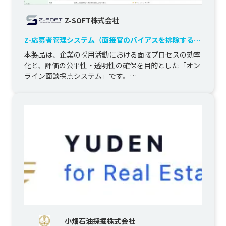
Z-SOFT株式会社
Z-応募者管理システム（面接官のバイアスを排除する独
立採点と自動集計により、公平かつデータドリブンな採
本製品は、企業の採用活動における面接プロセスの効率
用選考を実現する面接評価システム）
化と、評価の公平性・透明性の確保を目的とした「オン
ライン面談採点システム」です。

候補者の情報管理（履歴書含む）から、...
小畑石油採掘株式会社