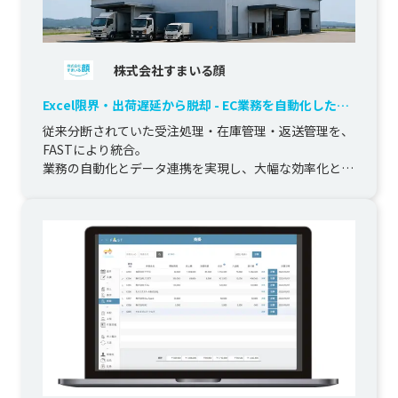
株式会社すまいる顔
Excel限界・出荷遅延から脱却 - EC業務を自動化した統
合基盤
従来分断されていた受注処理・在庫管理・返送管理を、
FASTにより統合。

業務の自動化とデータ連携を実現し、大幅な効率化とミ
ス削減を達成しました。