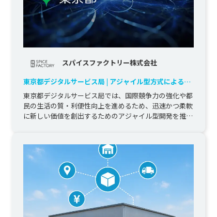
スパイスファクトリー株式会社
東京都デジタルサービス局 | アジャイル型方式によるプ
ロトタイプ開発委託
東京都デジタルサービス局では、国際競争力の強化や都
民の生活の質・利便性向上を進めるため、迅速かつ柔軟
に新しい価値を創出するためのアジャイル型開発を推進
しています。

当社はこ...