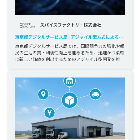
スパイスファクトリー株式会社
東京都デジタルサービス局 | アジャイル型方式によるプ
ロトタイプ開発委託
東京都デジタルサービス局では、国際競争力の強化や都
民の生活の質・利便性向上を進めるため、迅速かつ柔軟
に新しい価値を創出するためのアジャイル型開発を推進
しています。

当社はこ...