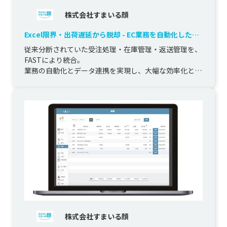
株式会社すまいる顔
Excel限界・出荷遅延から脱却 - EC業務を自動化した統
合基盤
従来分断されていた受注処理・在庫管理・返送管理を、
FASTにより統合。

業務の自動化とデータ連携を実現し、大幅な効率化とミ
ス削減を達成しました。
株式会社すまいる顔