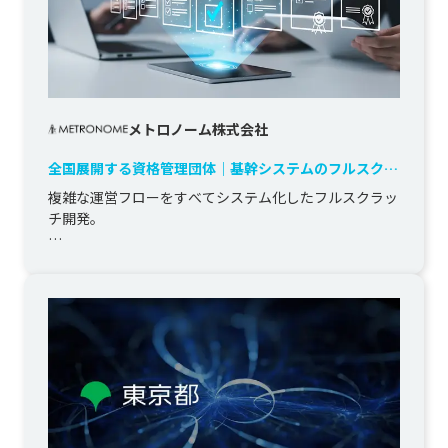
メトロノーム株式会社
全国展開する資格管理団体｜基幹システムのフルスクラ
ッチ開発
複雑な運営フローをすべてシステム化したフルスクラッ
チ開発。

全国展開している大規模な資格管理団体向けに、会員管
理・販売管理・研修運営・イベント予約・コミッション
計算まで...