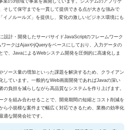
PO事業の3領域で事業を展開しています。システムのアプリケ
、そして保守までを一貫して提供できる点が大きな強みで
ン「イノルールズ」を提供し、変化の激しいビジネス環境にも
設計・開発したサーバサイドJavaScriptのフレームワーク
ワークはAjaxやjQueryをベースにしており、入力データの
で、JavaによるWebシステム開発を圧倒的に高速化しま
やソース量の増加といった課題を解決するため、クライアン
しています。一般的なWeb画面開発であればJavaの深い
者の負担を減らしながら高品質なシステムを作り上げます。
ークを組み合わせることで、開発期間の短縮とコスト削減を
から小規模な案件まで幅広く対応できるため、業務の効率化
最適な開発会社です。