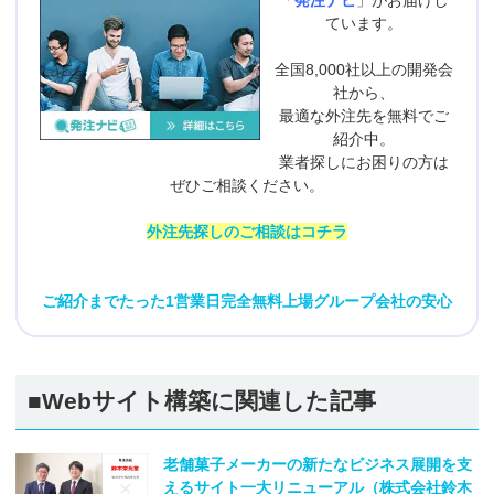
「
発注ナビ
」がお届けし
ています。
全国8,000社以上の開発会
社から、
最適な外注先を無料でご
紹介中。
業者探しにお困りの方は
ぜひご相談ください。
外注先探しのご相談はコチラ
ご紹介までたった1営業日
完全無料
上場グループ会社の安心
■Webサイト構築に関連した記事
老舗菓子メーカーの新たなビジネス展開を支
えるサイト一大リニューアル（株式会社鈴木