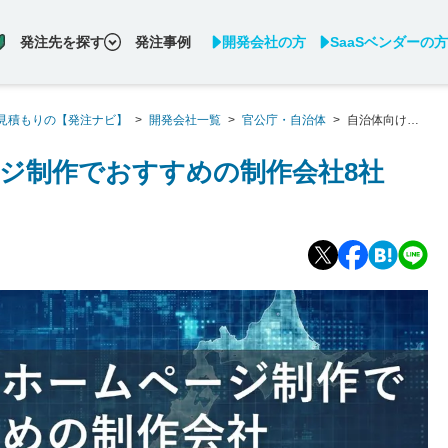
発注先を探す
発注事例
開発会社の方
SaaSベンダーの方
見積もりの【発注ナビ】
>
開発会社一覧
>
官公庁・自治体
>
自治体向けの
版】
ジ制作でおすすめの制作会社8社