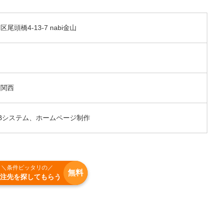
頭橋4-13-7 nabi金山
、関西
Bシステム、ホームページ制作
＼条件ピッタリの／
無料
注先を探してもらう