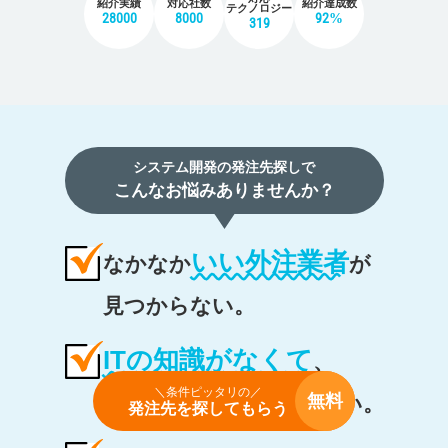
紹介実績
対応社数
紹介達成数
テクノロジー
28000
8000
92%
319
システム開発の発注先探しで
こんなお悩みありませんか？
いい外注業者
なかなか
が
見つからない。
ITの知識がなくて
、
＼条件ピッタリの／
無料
発注内容をまとめられない。
発注先を探してもらう