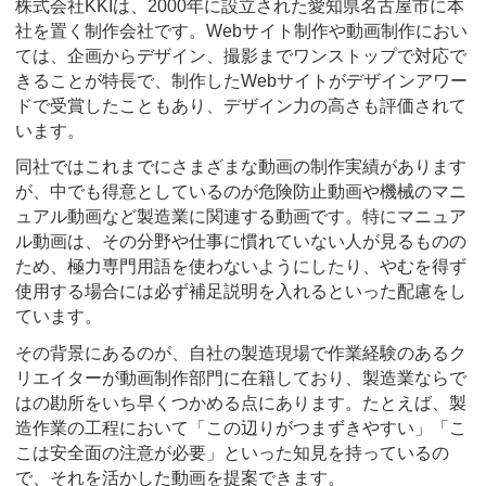
株式会社KKIは、2000年に設立された愛知県名古屋市に本
社を置く制作会社です。Webサイト制作や動画制作におい
ては、企画からデザイン、撮影までワンストップで対応で
きることが特長で、制作したWebサイトがデザインアワー
ドで受賞したこともあり、デザイン力の高さも評価されて
います。
同社ではこれまでにさまざまな動画の制作実績があります
が、中でも得意としているのが危険防止動画や機械のマニ
ュアル動画など製造業に関連する動画です。特にマニュア
ル動画は、その分野や仕事に慣れていない人が見るものの
ため、極力専門用語を使わないようにしたり、やむを得ず
使用する場合には必ず補足説明を入れるといった配慮をし
ています。
その背景にあるのが、自社の製造現場で作業経験のあるク
リエイターが動画制作部門に在籍しており、製造業ならで
はの勘所をいち早くつかめる点にあります。たとえば、製
造作業の工程において「この辺りがつまずきやすい」「こ
こは安全面の注意が必要」といった知見を持っているの
で、それを活かした動画を提案できます。